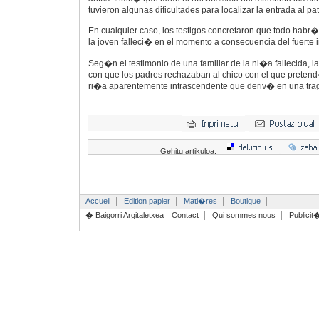
tuvieron algunas dificultades para localizar la entrada al pat
En cualquier caso, los testigos concretaron que todo habr�
la joven falleci� en el momento a consecuencia del fuerte 
Seg�n el testimonio de una familiar de la ni�a fallecida, l
con que los padres rechazaban al chico con el que pretend
ri�a aparentemente intrascendente que deriv� en una trag
Gehitu artikuloa:
Accueil
Edition papier
Mati�res
Boutique
� Baigorri Argitaletxea
Contact
Qui sommes nous
Publicit