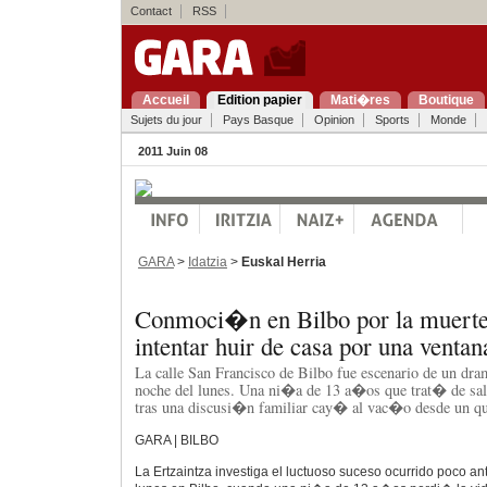
Contact
RSS
Accueil
Edition papier
Mati�res
Boutique
Sujets du jour
Pays Basque
Opinion
Sports
Monde
2011 Juin 08
GARA
>
Idatzia
>
Euskal Herria
Conmoci�n en Bilbo por la muerte
intentar huir de casa por una ventan
La calle San Francisco de Bilbo fue escenario de un dr
noche del lunes. Una ni�a de 13 a�os que trat� de sali
tras una discusi�n familiar cay� al vac�o desde un qu
GARA | BILBO
La Ertzaintza investiga el luctuoso suceso ocurrido poco a