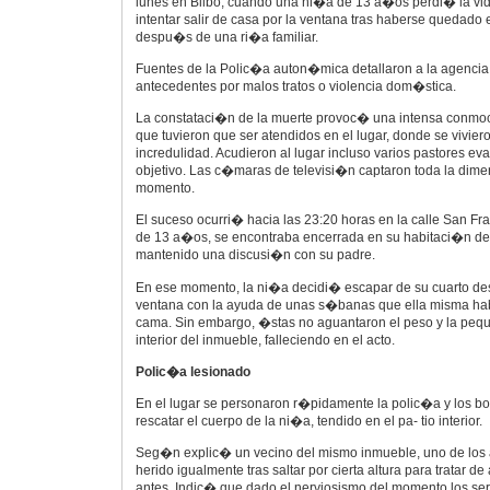
lunes en Bilbo, cuando una ni�a de 13 a�os perdi� la vi
intentar salir de casa por la ventana tras haberse quedado
despu�s de una ri�a familiar.
Fuentes de la Polic�a auton�mica detallaron a la agencia E
antecedentes por malos tratos o violencia dom�stica.
La constataci�n de la muerte provoc� una intensa conmo
que tuvieron que ser atendidos en el lugar, donde se vivie
incredulidad. Acudieron al lugar incluso varios pastores e
objetivo. Las c�maras de televisi�n captaron toda la dim
momento.
El suceso ocurri� hacia las 23:20 horas en la calle San Fr
de 13 a�os, se encontraba encerrada en su habitaci�n d
mantenido una discusi�n con su padre.
En ese momento, la ni�a decidi� escapar de su cuarto d
ventana con la ayuda de unas s�banas que ella misma hab
cama. Sin embargo, �stas no aguantaron el peso y la peq
interior del inmueble, falleciendo en el acto.
Polic�a lesionado
En el lugar se personaron r�pidamente la polic�a y los b
rescatar el cuerpo de la ni�a, tendido en el pa- tio interior.
Seg�n explic� un vecino del mismo inmueble, uno de los a
herido igualmente tras saltar por cierta altura para tratar de
antes. Indic� que dado el nerviosismo del momento los serv