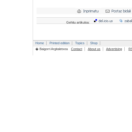
Gehitu artikuloa:
Home
Printed edition
Topics
Shop
� Baigorri Argitaletxea
Contact
About us
Advertising
R