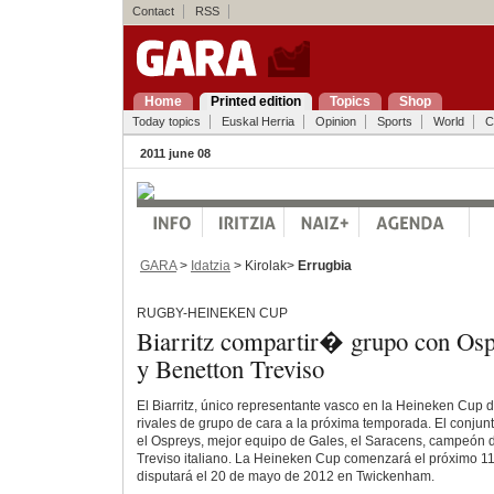
Contact
RSS
Home
Printed edition
Topics
Shop
Today topics
Euskal Herria
Opinion
Sports
World
C
2011 june 08
GARA
>
Idatzia
> Kirolak>
Errugbia
RUGBY-HEINEKEN CUP
Biarritz compartir� grupo con Osp
y Benetton Treviso
El Biarritz, único representante vasco en la Heineken Cup 
rivales de grupo de cara a la próxima temporada. El conjun
el Ospreys, mejor equipo de Gales, el Saracens, campeón de
Treviso italiano. La Heineken Cup comenzará el próximo 11 
disputará el 20 de mayo de 2012 en Twickenham.