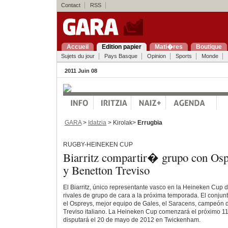
Contact
RSS
Accueil
Edition papier
Mati�res
Boutique
Sujets du jour
Pays Basque
Opinion
Sports
Monde
2011 Juin 08
GARA
>
Idatzia
> Kirolak>
Errugbia
RUGBY-HEINEKEN CUP
Biarritz compartir� grupo con Osp
y Benetton Treviso
El Biarritz, único representante vasco en la Heineken Cup 
rivales de grupo de cara a la próxima temporada. El conjun
el Ospreys, mejor equipo de Gales, el Saracens, campeón de
Treviso italiano. La Heineken Cup comenzará el próximo 11 
disputará el 20 de mayo de 2012 en Twickenham.