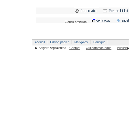
Gehitu artikuloa:
Accueil
Edition papier
Mati�res
Boutique
� Baigorri Argitaletxea
Contact
Qui sommes nous
Publicit