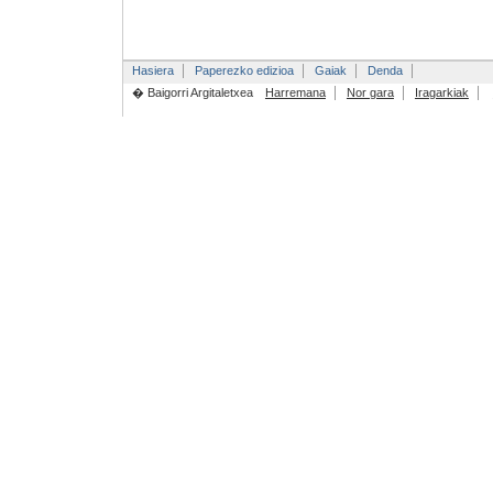
Hasiera
Paperezko edizioa
Gaiak
Denda
� Baigorri Argitaletxea
Harremana
Nor gara
Iragarkiak