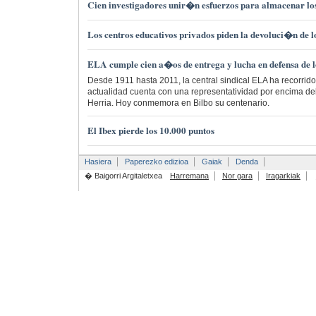
Cien investigadores unir�n esfuerzos para almacenar lo
Los centros educativos privados piden la devoluci�n de 
ELA cumple cien a�os de entrega y lucha en defensa de l
Desde 1911 hasta 2011, la central sindical ELA ha recorrido
actualidad cuenta con una representatividad por encima d
Herria. Hoy conmemora en Bilbo su centenario.
El Ibex pierde los 10.000 puntos
Hasiera
Paperezko edizioa
Gaiak
Denda
� Baigorri Argitaletxea
Harremana
Nor gara
Iragarkiak