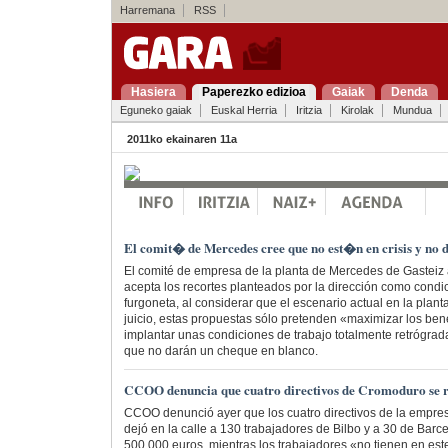
Harremana
RSS
Hasiera
Paperezko edizioa
Gaiak
Denda
Eguneko gaiak
Euskal Herria
Iritzia
Kirolak
Mundua
2011ko ekainaren 11a
El comit� de Mercedes cree que no est�n en crisis y no
El comité de empresa de la planta de Mercedes de Gasteiz
acepta los recortes planteados por la dirección como condic
furgoneta, al considerar que el escenario actual en la planta
juicio, estas propuestas sólo pretenden «maximizar los bene
implantar unas condiciones de trabajo totalmente retrógrad
que no darán un cheque en blanco.
CCOO denuncia que cuatro directivos de Cromoduro se 
CCOO denunció ayer que los cuatro directivos de la empre
dejó en la calle a 130 trabajadores de Bilbo y a 30 de Barce
500.000 euros, mientras los trabajadores «no tienen en es