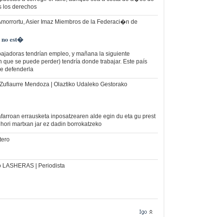
s los derechos
Amorrortu, Asier Imaz Miembros de la Federaci�n de
 no est�
bajadoras tendrían empleo, y mañana la siguiente
 que se puede perder) tendría donde trabajar. Este país
ue defenderla
Zufiaurre Mendoza | Olaztiko Udaleko Gestorako
arroan errausketa inposatzearen alde egin du eta gu prest
 hori martxan jar ez dadin borrokatzeko
tero
 LASHERAS | Periodista