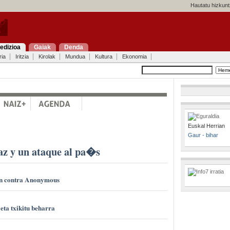
Hautatu hizkunt
edizioa
Gaiak
Denda
ria
Iritzia
Kirolak
Mundua
Kultura
Ekonomia
Euskal Herrian
Gaur - bihar
az y un ataque al pa�s
n contra Anonymous
eta txikitu beharra