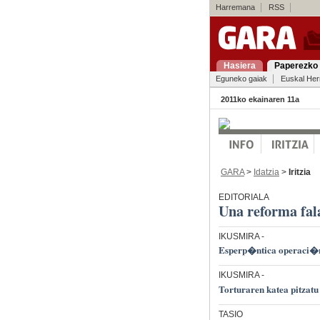
Harremana
RSS
Hasiera
Paperezko 
Eguneko gaiak
Euskal Her
2011ko ekainaren 11a
GARA
>
Idatzia
>
Iritzia
EDITORIALA
Una reforma fal
IKUSMIRA
-
Esperp�ntica operaci�
IKUSMIRA
-
Torturaren katea pitzatu 
TASIO