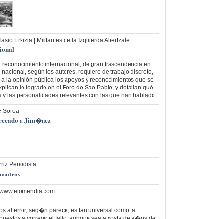
Tasio Erkizia | Militantes de la Izquierda Abertzale
ional
el reconocimiento internacional, de gran trascendencia en
 nacional, según los autores, requiere de trabajo discreto,
r a la opinión pública los apoyos y reconocimientos que se
explican lo logrado en el Foro de Sao Pablo, y detallan qué
 y las personalidades relevantes con las que han hablado.
e Soroa
 recado a Jim�nez
riz Periodista
nosotros
z www.elomendia.com
os al error, seg�n parece, es tan universal como la
spuestos a corregir el fallo, aunque sea a costa de a�os de