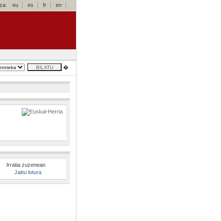
za:
eu
es
fr
en
�
Irratia zuzenean
Jaitsi lotura