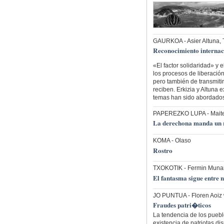
GAURKOA
- Asier Altuna, 
Reconocimiento internac
«El factor solidaridad» y 
los procesos de liberación
pero también de transmiti
reciben. Erkizia y Altuna 
temas han sido abordados
PAPEREZKO LUPA
- Mait
La derechona manda un
KOMA
- Olaso
Rostro
TXOKOTIK
- Fermin Munar
El fantasma sigue entre 
JO PUNTUA
- Floren Aoi
Fraudes patri�ticos
La tendencia de los puebl
existencia de patriotas di