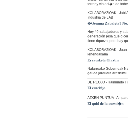
terror y violaci�n de todo
KOLABORAZIOAK
- Jabi 
Industria de LAB
�Gemma Zabaleta? No,
Hoy 49 trabajadores y tra
generación (esa que dicen
tiene riqueza, pero hay q
KOLABORAZIOAK
- Juan 
lehendakaria
Errausketa Olaztin
Nafarroako Gobernuak Naf
gaude jarduera arriskutsu
DE REOJO
- Raimundo Fi
El curcifijo
AZKEN PUNTUA
- Amparo
El quid de la cuesti�n