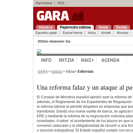
Harremana
RSS
Hasiera
Paperezko edizioa
Gaiak
Denda
Eguneko gaiak
Euskal Herria
Iritzia
Kirolak
Mundua
2011ko ekainaren 11a
GARA
>
Idatzia
> Iritzia>
Editoriala
Una reforma falaz y un ataque al 
El Consejo de Ministros español aprobó ayer la reforma de l
además, el Reglamento de los Expedientes de Regulación
la reforma laboral al permitir despidos en empresas que p
transitorias. Dando una nueva vuelta de tuerca, se agilizan 
ERE y mediante la reforma de la negociación colectiva pla
novedades. A saber: el acortamiento de los plazos en que s
convenio caducado y la obligatoriedad de recurrir a una for
o solución extrajudicial. El Estado español cumple con los ob