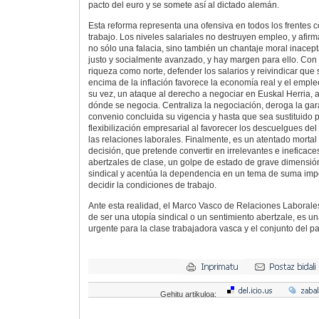
pacto del euro y se somete así al dictado alemán.
Esta reforma representa una ofensiva en todos los frentes co
trabajo. Los niveles salariales no destruyen empleo, y afirma
no sólo una falacia, sino también un chantaje moral inacept
justo y socialmente avanzado, y hay margen para ello. Con la
riqueza como norte, defender los salarios y reivindicar que
encima de la inflación favorece la economía real y el emple
su vez, un ataque al derecho a negociar en Euskal Herria, a
dónde se negocia. Centraliza la negociación, deroga la gar
convenio concluida su vigencia y hasta que sea sustituido p
flexibilización empresarial al favorecer los descuelgues del
las relaciones laborales. Finalmente, es un atentado mortal
decisión, que pretende convertir en irrelevantes e ineficaces
abertzales de clase, un golpe de estado de grave dimensión
sindical y acentúa la dependencia en un tema de suma impo
decidir la condiciones de trabajo.
Ante esta realidad, el Marco Vasco de Relaciones Laborales
de ser una utopía sindical o un sentimiento abertzale, es un
urgente para la clase trabajadora vasca y el conjunto del pa
Gehitu artikuloa: