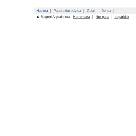
Hasiera
Paperezko edizioa
Gaiak
Denda
� Baigorri Argitaletxea
Harremana
Nor gara
Iragarkiak