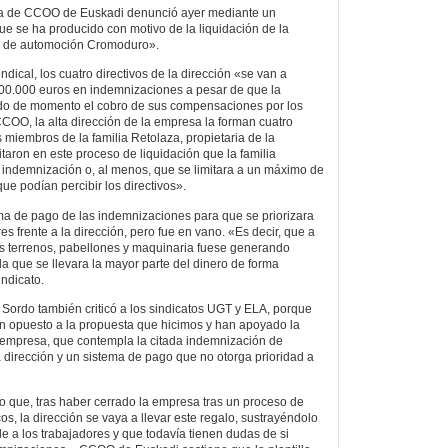
ia de CCOO de Euskadi denunció ayer mediante un
 se ha producido con motivo de la liquidación de la
 de automoción Cromoduro».
ndical, los cuatro directivos de la dirección «se van a
500.000 euros en indemnizaciones a pesar de que la
rado de momento el cobro de sus compensaciones por los
OO, la alta dirección de la empresa la forman cuatro
s miembros de la familia Retolaza, propietaria de la
taron en este proceso de liquidación que la familia
 indemnización o, al menos, que se limitara a un máximo de
ue podían percibir los directivos».
ma de pago de las indemnizaciones para que se priorizara
es frente a la dirección, pero fue en vano. «Es decir, que a
os terrenos, pabellones y maquinaria fuese generando
a la que se llevara la mayor parte del dinero de forma
indicato.
i Sordo también criticó a los sindicatos UGT y ELA, porque
an opuesto a la propuesta que hicimos y han apoyado la
 empresa, que contempla la citada indemnización de
a dirección y un sistema de pago que no otorga prioridad a
so que, tras haber cerrado la empresa tras un proceso de
s, la dirección se vaya a llevar este regalo, sustrayéndolo
e a los trabajadores y que todavía tienen dudas de si