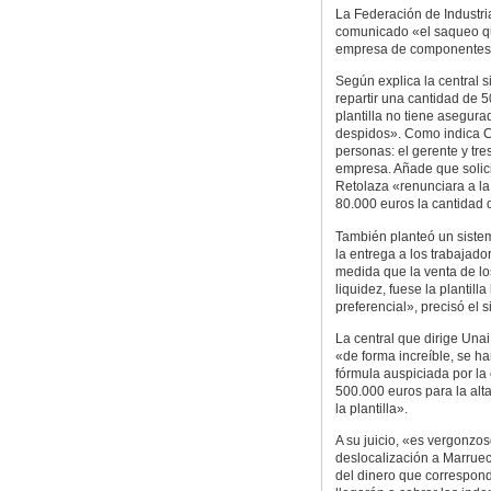
La Federación de Industr
comunicado «el saqueo que
empresa de componentes
Según explica la central si
repartir una cantidad de 
plantilla no tiene asegu
despidos». Como indica CC
personas: el gerente y tre
empresa. Añade que solici
Retolaza «renunciara a la
80.000 euros la cantidad q
También planteó un siste
la entrega a los trabajador
medida que la venta de l
liquidez, fuese la plantill
preferencial», precisó el s
La central que dirige Una
«de forma increíble, se h
fórmula auspiciada por la
500.000 euros para la alt
la plantilla».
A su juicio, «es vergonzo
deslocalización a Marrueco
del dinero que correspond