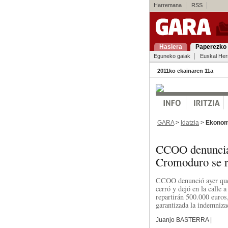
Harremana
RSS
Hasiera
Paperezko 
Eguneko gaiak
Euskal Her
2011ko ekainaren 11a
GARA
>
Idatzia
>
Ekonom
CCOO denuncia 
Cromoduro se 
CCOO denunció ayer que 
cerró y dejó en la calle 
repartirán 500.000 euros
garantizada la indemniza
Juanjo BASTERRA |