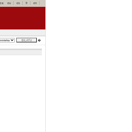
za:
eu
es
fr
en
�