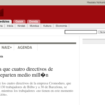
Hautatu hizkunt
edizioa
Gaiak
Denda
ria
Iritzia
Kirolak
Mundua
Kultura
Ekonomia
ia
que cuatro directivos de
reparten medio mill�n
los cuatro directivos de la empresa Cromoduro, que
a 130 trabajadores de Bilbo y a 30 de Barcelona, se
, mientras los trabajadores «no tienen en este momento
ción».