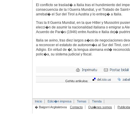
El conflicto se traslad� a Italia tras el hundimiento del i
consecuencia de la I Guerra Mundial, y el Tratado de Saint
arrebat� el Sur del Tirol a Austria y lo entreg� a Italia.
Tras la II Guerra Mundial, en la que Hitler y Mussolini pusi
elecci�n de asumir la nacionalidad italiana o emigrar a Ale
Acuerdo de Par�s (1946) entre Austria e Italia dej� pudrir
Italia se avino, tras diez largos a�os de negociaciones de
a reconocer el estatuto de autonom�a al Sur del Tirol, con
Adigio. En virtud de �l, la lengua alemana est� reconocida
polic�a, su sistema judicial y fiscal.
Gehitu artikuloa:
Inicio
Edici�n impresa
Temas
Tienda
� Baigorri Argitaletxea
Contacto
Qui�nes somos
Publicid