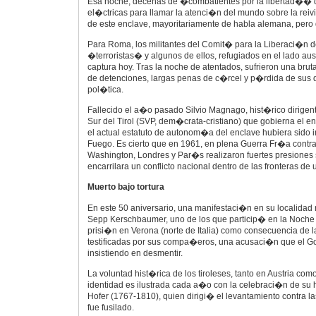
Esa noche, decenas de �combatientes por la libertad�� d
el�ctricas para llamar la atenci�n del mundo sobre la re
de este enclave, mayoritariamente de habla alemana, pero d
Para Roma, los militantes del Comit� para la Liberaci�n de
�terroristas� y algunos de ellos, refugiados en el lado au
captura hoy. Tras la noche de atentados, sufrieron una bru
de detenciones, largas penas de c�rcel y p�rdida de sus 
pol�tica.
Fallecido el a�o pasado Silvio Magnago, hist�rico dirigent
Sur del Tirol (SVP, dem�crata-cristiano) que gobierna el 
el actual estatuto de autonom�a del enclave hubiera sido 
Fuego. Es cierto que en 1961, en plena Guerra Fr�a contra
Washington, Londres y Par�s realizaron fuertes presione
encarrilara un conflicto nacional dentro de las fronteras de
Muerto bajo tortura
En este 50 aniversario, una manifestaci�n en su localidad 
Sepp Kerschbaumer, uno de los que particip� en la Noche
prisi�n en Verona (norte de Italia) como consecuencia de la
testificadas por sus compa�eros, una acusaci�n que el Go
insistiendo en desmentir.
La voluntad hist�rica de los tiroleses, tanto en Austria como
identidad es ilustrada cada a�o con la celebraci�n de su
Hofer (1767-1810), quien dirigi� el levantamiento contra 
fue fusilado.