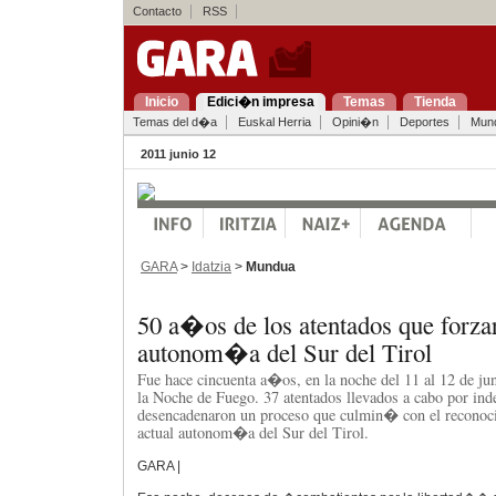
Contacto
RSS
Inicio
Edici�n impresa
Temas
Tienda
Temas del d�a
Euskal Herria
Opini�n
Deportes
Mun
2011 junio 12
GARA
>
Idatzia
>
Mundua
50 a�os de los atentados que forzar
autonom�a del Sur del Tirol
Fue hace cincuenta a�os, en la noche del 11 al 12 de ju
la Noche de Fuego. 37 atentados llevados a cabo por ind
desencadenaron un proceso que culmin� con el reconocim
actual autonom�a del Sur del Tirol.
GARA |