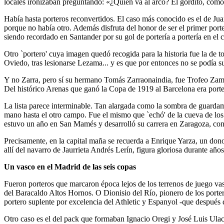
locales ironizaban preguntando: «¿Quién va al arco? El gordito, com
Había hasta porteros reconvertidos. El caso más conocido es el de Juan
porque no había otro. Además disfruta del honor de ser el primer port
siendo recordado en Santander por su gol de portería a portería en e
Otro `portero' cuya imagen quedó recogida para la historia fue la de t
Oviedo, tras lesionarse Lezama... y es que por entonces no se podía sus
Y no Zarra, pero sí su hermano Tomás Zarraonaindia, fue Trofeo Zamo
Del histórico Arenas que ganó la Copa de 1919 al Barcelona era porte
La lista parece interminable. Tan alargada como la sombra de guardame
mano hasta el otro campo. Fue el mismo que `echó' de la cueva de los 
estuvo un año en San Mamés y desarrolló su carrera en Zaragoza, con
Precisamente, en la capital maña se recuerda a Enrique Yarza, un don
allí del navarro de Jaurrieta Andrés Lerín, figura gloriosa durante años
Un vasco en el Madrid de las seis copas
Fueron porteros que marcaron época lejos de los terrenos de juego va
del Baracaldo Altos Hornos. O Dionisio del Río, pionero de los porter
portero suplente por excelencia del Athletic y Espanyol -que después 
Otro caso es el del pack que formaban Ignacio Oregi y José Luis Ula