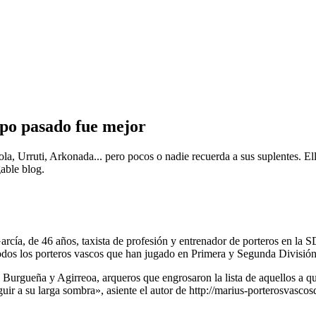
mpo pasado fue mejor
a, Urruti, Arkonada... pero pocos o nadie recuerda a sus suplentes. Ell
gable blog.
rcía, de 46 años, taxista de profesión y entrenador de porteros en la S
odos los porteros vascos que han jugado en Primera y Segunda División 
, Burgueña y Agirreoa, arqueros que engrosaron la lista de aquellos a
ir a su larga sombra», asiente el autor de http://marius-porterosvasco