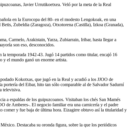
ipuzcoanas, Javier Urrutikoetxea. Veló por la meta de la Real
 española en la Eurocopa del 80- en el modesto Lengokoak, en una
 Betis, Zubeldia (Zaragoza), Otxotorena (Castilla), Izkoa (Granada),
a, Carmelo, Arakistain, Yarza, Zubiarrain, Iribar, hasta llegar a
mayoría son eso, desconocidos.
n la temporada 1942-43. Jugó 14 partidos como titular, encajó 16
ro y el mundo ganó un enorme artista.
e, apodado Kokotxas, que jugó en la Real y acudió a los JJOO de
portería del Eibar, hito tan sólo comparable al de Salvador Sadurní
 televisiva.
lencia a espaldas de los guipuzcoanos. Visitaban los chés San Mamés
JJOO de Amberes-. El negocio familiar era una carnicería y el padre
o comer y fue baja de última hora. Eizagirre obtuvo así la titularidad y
México. Destacaba su oronda figura, sobre la que los periódicos