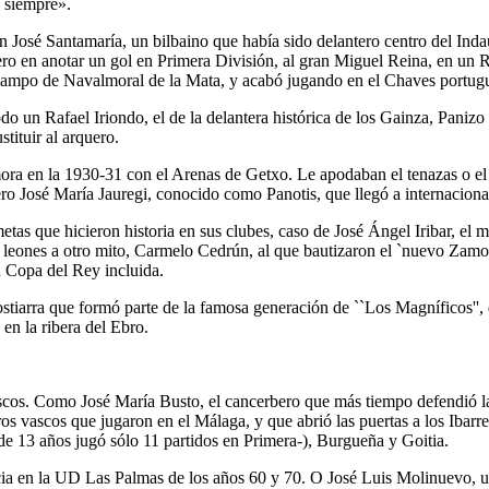
o siempre».
 José Santamaría, un bilbaino que había sido delantero centro del Indaut
ero en anotar un gol en Primera División, al gran Miguel Reina, en un 
l campo de Navalmoral de la Mata, y acabó jugando en el Chaves portug
odo un Rafael Iriondo, el de la delantera histórica de los Gainza, Panizo
tituir al arquero.
ra en la 1930-31 con el Arenas de Getxo. Le apodaban el tenazas o el 
ro José María Jauregi, conocido como Panotis, que llegó a internaciona
tas que hicieron historia en sus clubes, caso de José Ángel Iribar, el 
leones a otro mito, Carmelo Cedrún, al que bautizaron el `nuevo Zamora
 Copa del Rey incluida.
ostiarra que formó parte de la famosa generación de ``Los Magníficos''
 en la ribera del Ebro.
scos. Como José María Busto, el cancerbero que más tiempo defendió la 
os vascos que jugaron en el Málaga, y que abrió las puertas a los Ibar
de 13 años jugó sólo 11 partidos en Primera-), Burgueña y Goitia.
cia en la UD Las Palmas de los años 60 y 70. O José Luis Molinuevo, un