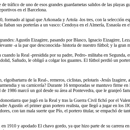
 de tráfico de uno de esos grandes guardametas salidos de las playas gu
eportivos en el Barcelona.
80, formado al igual que Arkonada y Artola -los tres, con la selección
 fiaban sus porterías a un vasco: Cendoya en el Almería, Esnaola en el
randes: Agustín Eizagirre, pasando por Blasco, Ignacio Eizagirre, Lezam
vante -a la par que desconocida- historia de nuestro fútbol; y la gran 
n cuando la Real -presidida por su padre, Pedro- militaba en Segunda, e
olid, Sañudo, le obligó a colgar los guantes. El fútbol perdió un porte
 elgoibartarra de la Real-, remeros, ciclistas, pelotaris -Jesús Izagirr
rmendia y su carnicería? Durante 16 temporadas se mantuvo firme en la 
l de 1986 marcó un gol desde su área al Pontevedra, que le granjeó fama
, donostiarra que jugó en la Real y tras la Guerra Civil fichó por el Va
adre Agustín -el primer gran portero realista, que llegó a jugar en los 
ores, con tan mala suerte que Pío, el portero titular, se empachó de tant
en 1910 y apodado El chavo gordo, ya que hizo parte de su carrera en 