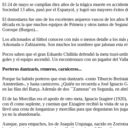
El 24 de mayo se cumplían diez años de la trágica muerte en accidente
Sociedad 13 años, pasó por el Espanyol, y logró sus mayores éxitos d
El donostiarra fue uno de los excelentes arqueros vascos de los años 
década en la que muchos equipos de Primera y otros tantos de Segunda
Gorospe (Burgos)...
Los aficionados al fútbol conocen con más o menos detalle a los más g
Arkonada o Zubizarreta. Son muchos los nombres que jalonan esta rele
Pocos saben que el gran Eduardo Chillida defendió la meta txuri-urdi
goles y el equipo ascendió. Un encontronazo con un jugador del Vallad
Porteros dantzaris, remeros, carniceros...
Porque ha habido porteros que eran dantzaris -como Tiburcio Beristain,
Amsterdam-, y hasta carniceros. ¿Quién no recuerda a José Ignacio Ga
en las filas del Barça. Además de dos ``Zamoras'' en Segunda, en abri
El de las Morcillas era el apodo de otro meta, Ignacio Izagirre (1920)
con él como suplente, y cuentan que Eizagirre recibió la visita de su p
llevó una cesta de longanizas y morcillas para que degustaran los jugad
ya no la abandonaría.
Aunque, para empachos, los de Joaquín Urquiaga, nacido en Zorrotza 