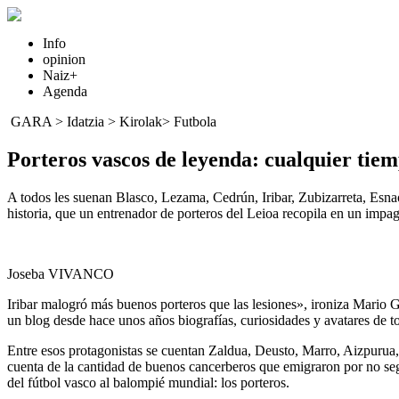
Info
opinion
Naiz+
Agenda
GARA
>
Idatzia
> Kirolak>
Futbola
Porteros vascos de leyenda: cualquier tie
A todos les suenan Blasco, Lezama, Cedrún, Iribar, Zubizarreta, Esnaol
historia, que un entrenador de porteros del Leioa recopila en un impa
Joseba VIVANCO
Iribar malogró más buenos porteros que las lesiones», ironiza Mario Ga
un blog desde hace unos años biografías, curiosidades y avatares de t
Entre esos protagonistas se cuentan Zaldua, Deusto, Marro, Aizpurua
cuenta de la cantidad de buenos cancerberos que emigraron por no segu
del fútbol vasco al balompié mundial: los porteros.