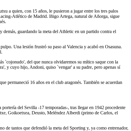
xu a quien, con 15 años, le pusieron a jugar entre los tres palos
Racing-Atlético de Madrid. Iñigo Artega, natural de Añorga, sigue
ués.
 y demás, guardando la meta del Athletic en un partido contra el
pulpo. Una lesión frustró su paso al Valencia y acabó en Osasuna.
l.
más `cojonudo', del que nunca olvidaremos su mítico saque con la
', y cuyo hijo, Andoni, quiso `vengar' a su padre, pero apenas sí
, que permaneció 16 años en el club aragonés. También se acuerdan
portería del Sevilla -17 temporadas-, tras llegar en 1942 procedente
retxe, Goikoetxea, Deusto, Meléndez Alberdi (primo de Carlos, el
o de tantos que defendió la meta del Sporting y, ya como entrenador,