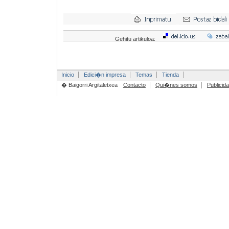
Gehitu artikuloa:
Inicio
Edici�n impresa
Temas
Tienda
� Baigorri Argitaletxea
Contacto
Qui�nes somos
Publicid