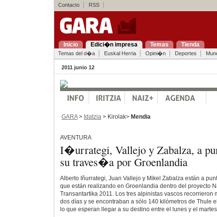
Contacto
RSS
Inicio
Edici�n impresa
Temas
Tienda
Temas del d�a
Euskal Herria
Opini�n
Deportes
Mun
2011 junio 12
GARA
>
Idatzia
> Kirolak>
Mendia
AVENTURA
I�urrategi, Vallejo y Zabalza, a pu
su traves�a por Groenlandia
Alberto Iñurrategi, Juan Vallejo y Mikel Zabalza están a punt
que están realizando en Groenlandia dentro del proyecto 
Transantartika 2011. Los tres alpinistas vascos recorrieron
dos días y se encontraban a sólo 140 kilómetros de Thule el
lo que esperan llegar a su destino entre el lunes y el mart