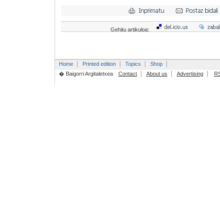
Gehitu artikuloa:
Home
Printed edition
Topics
Shop
� Baigorri Argitaletxea
Contact
About us
Advertising
R