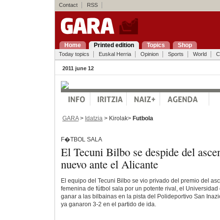
Contact
RSS
Home
Printed edition
Topics
Shop
Today topics
Euskal Herria
Opinion
Sports
World
C
2011 june 12
GARA
>
Idatzia
> Kirolak>
Futbola
F�TBOL SALA
El Tecuni Bilbo se despide del ascen
nuevo ante el Alicante
El equipo del Tecuni Bilbo se vio privado del premio del as
femenina de fútbol sala por un potente rival, el Universidad 
ganar a las bilbainas en la pista del Polideportivo San Inazi
ya ganaron 3-2 en el partido de ida.