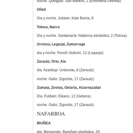
noche. Quetglas: San Markos, 1 (Errenteria-Orereta).
Oñati
Dia y noche. Juldain: Kale Barria, 6.
Tolosa, Ibarra
Dia y noche. Santamaría: Nafarroa etorbidea, 2 (Tolosa).
Urretxu, Legazpi, Zumarraga
dia y noche. Fenoll: Aizkorri, 12 (Legazpi).
Zarautz, Orio, Aia
dia. Azaldegi: Urdaneta, 8 (Zarautz).
noche. Gallo: Zigordia, 17 (Zarautz).
Zumaia, Zestoa, Getaria, Aizarnazabal
Dia. Fuldain: Elkano, 12 (Getaria).
noche. Gallo: Zigordia, 17 (Zarautz).
NAFARROA
IRUÑEA
dia. Berraondo: Barañain etorbidea, 20.