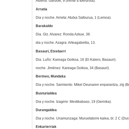
Alberdi: Gardoki, 9 (frente a Iberdrola).
Arratia
Dia y noche. Arrieta: Atutxa Salburua, 1 (Lemoa).
Barakaldo
Dia. Glz. Alvarez: Ronda Azkue, 38.
dia y noche. Azagra: Arteagabeitia, 13.
Basauri, Etxebarri
Dia. Luño: Kareaga Goikoa, 16 (El Kalero, Basauri).
noche. Jiménez: Kareaga Goikoa, 34 (Basauri).
Bermeo, Mundaka
Dia y noche. Sarmiento: Mikel Deunaren enparantza, z/g (
Busturialdea
Dia y noche. Izagirre: Mestikabaso, 19 (Gernika).
Durangaldea
Dia y noche. Unamunzaga: Muruetatorre kalea, bl. 2 C (Dur
Enkarterriak