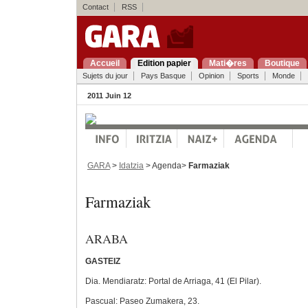
Contact
RSS
Accueil
Edition papier
Mati�res
Boutique
Sujets du jour
Pays Basque
Opinion
Sports
Monde
2011 Juin 12
GARA
>
Idatzia
> Agenda>
Farmaziak
Farmaziak
ARABA
GASTEIZ
Dia. Mendiaratz: Portal de Arriaga, 41 (El Pilar).
Pascual: Paseo Zumakera, 23.