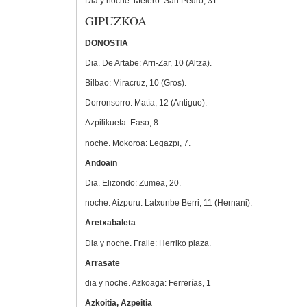
Dia y noche. Melero: San Pedro, 31.
GIPUZKOA
DONOSTIA
Dia. De Artabe: Arri-Zar, 10 (Altza).
Bilbao: Miracruz, 10 (Gros).
Dorronsorro: Matía, 12 (Antiguo).
Azpilikueta: Easo, 8.
noche. Mokoroa: Legazpi, 7.
Andoain
Dia. Elizondo: Zumea, 20.
noche. Aizpuru: Latxunbe Berri, 11 (Hernani).
Aretxabaleta
Dia y noche. Fraile: Herriko plaza.
Arrasate
dia y noche. Azkoaga: Ferrerías, 1
Azkoitia, Azpeitia