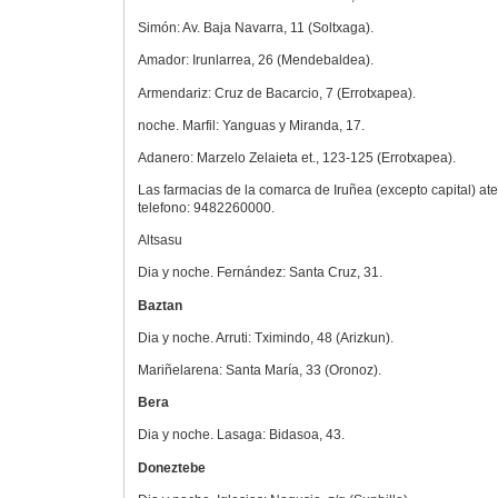
Simón: Av. Baja Navarra, 11 (Soltxaga).
Amador: Irunlarrea, 26 (Mendebaldea).
Armendariz: Cruz de Bacarcio, 7 (Errotxapea).
noche. Marfil: Yanguas y Miranda, 17.
Adanero: Marzelo Zelaieta et., 123-125 (Errotxapea).
Las farmacias de la comarca de Iruñea (excepto capital) a
telefono: 9482260000.
Altsasu
Dia y noche. Fernández: Santa Cruz, 31.
Baztan
Dia y noche. Arruti: Tximindo, 48 (Arizkun).
Mariñelarena: Santa María, 33 (Oronoz).
Bera
Dia y noche. Lasaga: Bidasoa, 43.
Doneztebe