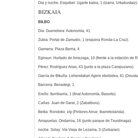
Dia y noche. Esquibel: Ugarte kalea, 1 (Izarra, Urkabustaiz).
BIZKAIA
BILBO
Dia. Guenetxea: Autonomía, 41.
Zubia: Portal de Zamudio, 1 (esquina Ronda-La Cruz).
Gamarra: Plaza Berria, 4.
Egiraun: Hurtado de Amezaga, 10 (frente a la estación de R
Pérez: Rodríguez Arias, 43 (junto a la plaza Campuzano).
García de Bikuña: Lehendakari Agirre etorbidea, 61 (Deustu
Barcena: Berastegi, 1.
Ereño: Iturribarria, 1 (final Autonomía, Basurto).
Cañas: Juan de Garai, 2 (Zabalburu).
Beitia: Rondoko, z/g (Pintores Arrue, Ibarrekolanda).
Amayuelas: Ondarroa, 16 (junto parque de Txurdinaga).
noche. Solay: Vía Vieja de Lezama, 3 (Zurbaran).