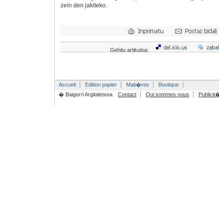
zein den jakiteko.
Gehitu artikuloa:
Accueil
Edition papier
Mati�res
Boutique
� Baigorri Argitaletxea
Contact
Qui sommes nous
Publicit