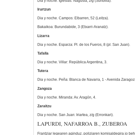
Dia y noche. Iglesias: Nagusia, z/g (Sunbilla).
Irurtzun
Dia y noche. Campos: Elbarren, 52 (Leitza).
Bakaikoa: Burundabide, 3 (Etxarri-Aranatz).
Lizarra
Dia y noche. Esparza: Pl. de los Fueros, 8 (pl. San Juan).
Tafalla
Dia y noche. Villar: República Argentina, 3.
Tutera
Dia y noche. Peña: Blanca de Navarra, 1 - Avenida Zaragoz
Zangoza
Dia y noche. Miranda: Av. Aragón, 4.
Zaraitzu
Dia y noche. San Juan: Iriartea, z/g (Erronkari).
LAPURDI, NAFARROA B., ZUBEROA
Frantziar legearen aginduz, poliziaren komisaldegira jo be