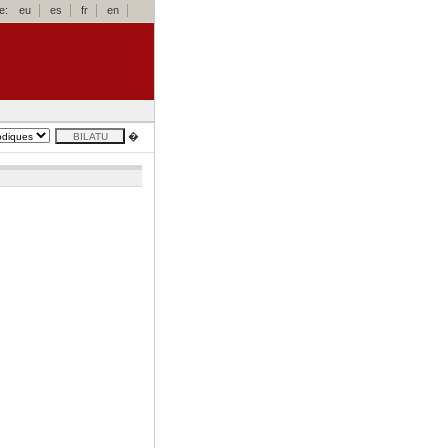
e:
eu
es
fr
en
�