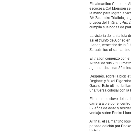
El salmantino Clemente Al
escocesa Cat Morrison se
la mano para lograr la vic
BH Zarauzko Triatloia, s
prueba del TriGrandPrix 
cumplía sus bodas de plat
La victoria de la triatlet
así el triunfo de Alonso e
Llanos, vencedor de la úl
Zarautz, fue el salmantino 
El triatlón comenzó con el
Al final de sus 2.500 metr
agua tras bracear 32 min
Después, sobre la bicicle
Degham y Mikel Elgezabal,
Garate. Este último, brill
una fuerza colosal con la 
El momento clave del triat
carrera a pie por el centr
32 años de edad y residen
ventaja sobre Eneko Llan
Al final, el salmantino lo
pasada edición por Eneko 
bicicleta.