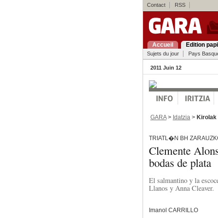
Contact
RSS
Accueil
Edition pap
Sujets du jour
Pays Basqu
2011 Juin 12
GARA
>
Idatzia
>
Kirolak
TRIATL�N BH ZARAUZKO
Clemente Alons
bodas de plata
El salmantino y la escoc
Llanos y Anna Cleaver.
Imanol CARRILLO