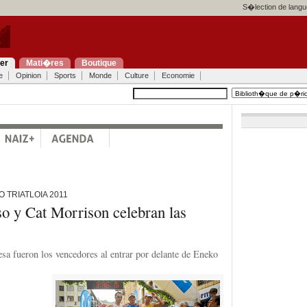
S�lection de langu
ier
Mati�res
Boutique
e
Opinion
Sports
Monde
Culture
Economie
 TRIATLOIA 2011
o y Cat Morrison celebran las
esa fueron los vencedores al entrar por delante de Eneko