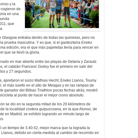
onso y la
 cogieron de
toria en una
egunda
2011, que
a.
a de Glasgow entraba dentro de todas las quinielas, pero no
n la prueba masculina. Y es que, si el gasteiztarra Eneko
tima edición, era el que más papeletas tenía para vencer en
el que se llevó la gloria.
 nado en mar abierto entre las playas de Getaria y Zarautz.
os, el catalán Francesc Godoy fue el primero en salir del
utos y 27 segundos.
ta, apretaron el suizo Mathias Hecht, Eneko Llanos, Toumy
 el más suelto en el alto de Meagas y en las rampas de
ante ganador del Bilbao Triathlon pocas fechas atrás, mostró
bicicleta al punto de hacer el mejor crono absoluto.
lón se dio en la segunda mitad de los 20 kilómetros de
o de la localidad costera guipuzcoana, en la que Alonso, de
te en Madrid, se exhibió logrando un minuto largo de
os.
gró un tiempo de 3.40:42, mejor marca que la lograda la
Llanos, debido en cierta medida al cambio de recorrido en