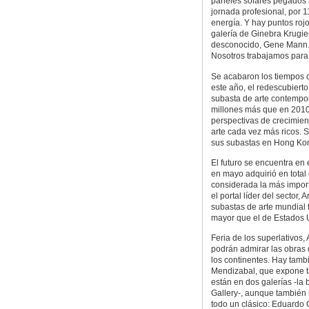
paneles solares pegados s
jornada profesional, por 
energía. Y hay puntos roj
galería de Ginebra Krugie
desconocido, Gene Mann. 
Nosotros trabajamos para 
Se acabaron los tiempos d
este año, el redescubierto
subasta de arte contempo
millones más que en 2010
perspectivas de crecimien
arte cada vez más ricos. 
sus subastas en Hong Kon
El futuro se encuentra en 
en mayo adquirió en total e
considerada la más impor
el portal líder del sector,
subastas de arte mundial 
mayor que el de Estados U
Feria de los superlativos,
podrán admirar las obras 
los continentes. Hay tamb
Mendizabal, que expone ta
están en dos galerías -la
Gallery-, aunque también 
todo un clásico: Eduardo C