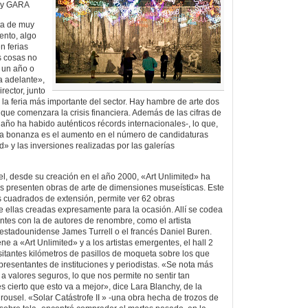
 y GARA
uta de muy
nto, algo
 ferias
s cosas no
 un año o
a adelante»,
rector, junto
 la feria más importante del sector. Hay hambre de arte dos
ue comenzara la crisis financiera. Además de las cifras de
 año ha habido auténticos récords internacionales-, lo que,
sta bonanza es el aumento en el número de candidaturas
d» y las inversiones realizadas por las galerías
el, desde su creación en el año 2000, «Art Unlimited» ha
as presenten obras de arte de dimensiones museísticas. Este
 cuadrados de extensión, permite ver 62 obras
ellas creadas expresamente para la ocasión. Allí se codea
ntes con la de autores de renombre, como el artista
l estadounidense James Turrell o el francés Daniel Buren.
ene a «Art Unlimited» y a los artistas emergentes, el hall 2
isitantes kilómetros de pasillos de moqueta sobre los que
epresentantes de instituciones y periodistas. «Se nota más
 valores seguros, lo que nos permite no sentir tan
es cierto que esto va a mejor», dice Lara Blanchy, de la
rousel. «Solar Catástrofe II » -una obra hecha de trozos de