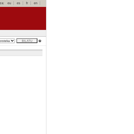
za:
eu
es
fr
en
�