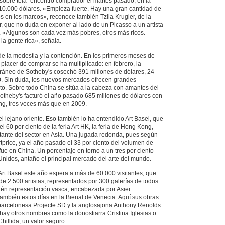
obre tela- encontró comprador el martes pasado, en la
110.000 dólares. «Empieza fuerte. Hay una gran cantidad de
os en los marcos», reconoce también Tzila Krugier, de la
r, que no duda en exponer al lado de un Picasso a un artista
«Algunos son cada vez más pobres, otros más ricos.
la gente rica», señala.
e la modestia y la contención. En los primeros meses de
 placer de comprar se ha multiplicado: en febrero, la
ráneo de Sotheby's cosechó 391 millones de dólares, 24
. Sin duda, los nuevos mercados ofrecen grandes
to. Sobre todo China se sitúa a la cabeza con amantes del
Sotheby's facturó el año pasado 685 millones de dólares con
g, tres veces más que en 2009.
el lejano oriente. Eso también lo ha entendido Art Basel, que
l 60 por ciento de la feria Art HK, la feria de Hong Kong,
tante del sector en Asia. Una jugada redonda, pues según
 Artprice, ya el año pasado el 33 por ciento del volumen de
fue en China. Un porcentaje en torno a un tres por ciento
nidos, antaño el principal mercado del arte del mundo.
 Art Basel este año espera a más de 60.000 visitantes, que
de 2.500 artistas, representados por 300 galerías de todos
ién representación vasca, encabezada por Asier
mbién estos días en la Bienal de Venecia. Aquí sus obras
 barcelonesa Projecte SD y la anglosajona Anthony Renolds
hay otros nombres como la donostiarra Cristina Iglesias o
hillida, un valor seguro.