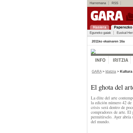
Harremana
RSS
Hasiera
Paperezko 
Eguneko gaiak
Euskal Her
2011ko ekainaren 16a
GARA
>
Idatzia
>
Kultura
El ghota del ar
La élite del arte contem
la edición número 42 de 
crisis será dentro de poc
compradores de arte. El 
permitírselo. Ayer abría 
del mundo.