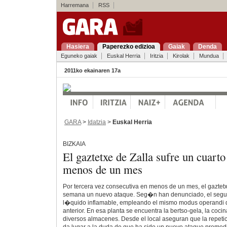
Harremana
RSS
Hasiera
Paperezko edizioa
Gaiak
Denda
Eguneko gaiak
Euskal Herria
Iritzia
Kirolak
Mundua
2011ko ekainaren 17a
GARA
>
Idatzia
>
Euskal Herria
BIZKAIA
El gaztetxe de Zalla sufre un cuarto
menos de un mes
Por tercera vez consecutiva en menos de un mes, el gaztetx
semana un nuevo ataque. Seg�n han denunciado, el segun
l�quido inflamable, empleando el mismo modus operandi 
anterior. En esa planta se encuentra la bertso-gela, la cocin
diversos almacenes. Desde el local aseguran que la repet