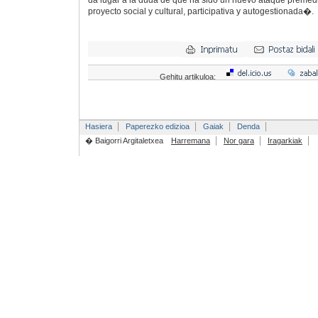
da lugar a la duda de que ha sido un nuevo ataque premedi
proyecto social y cultural, participativa y autogestionada�.
Gehitu artikuloa:
Hasiera
Paperezko edizioa
Gaiak
Denda
� Baigorri Argitaletxea
Harremana
Nor gara
Iragarkiak