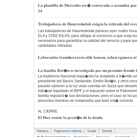
La plantilla de Mercedes ser� convocada a secundar paro
24
Trabajadoras de Haurreskolak exigen la retirada del rec
Las trabajadoras de Haurreskolak pararon ayer cuatro hor
ELA y STEE-EILAS, para obligar al consorcio a que exija l
necesarios para garantizar la calidad del servicio y para q
cantidades retiradas.
Laborantza iraunkorraren alde lanean, azken egunera ar
La familia Bot�n es investigada por un presunto fraude f
La Audiencia Nacional espa�ola ha aceptado a tr�mite un
presidente del Banco Santander, Emilio Bot�n, y otros once
pasado salieron a la luz unas cuentas en Suiza que desve
hab�an liquidado el IRPF y el Impuesto sobre el Patrimoni
familia regulariz� sus declaraciones, pero el caso se ha jud
prescriba mientras se comprueba que todo est� correcto.
AL CIERRE
El Ibex resiste la presi�n de la deuda
Hasiera
Paperezko edizioa
Gaiak
Denda