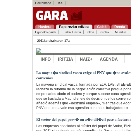
Harremana
RSS
Hasiera
Paperezko edizioa
Gaiak
Denda
Eguneko gaiak
Euskal Herria
Iritzia
Kirolak
Mundua
2011ko ekainaren 17a
La mayor�a sindical vasca exige al PNV que �no avale�
convenios
La mayoría sindical vasca, formada por ELA, LAB, STEE-EI
rechaza la reforma de la negociación colectiva porque pon
empresarios «todo el poder» y porque supone «una agresió
que se traslada a Madrid el eje de decisión de los conveni
añadió además que «destruirá empleo», mientras que Adolf
PNV que «no avale esa agresión contra los trabajadores».
El sector del papel prev� un a�o dif�cil pese a factur
Las empresas asociadas al clúster del papel de Araba, Biz
que 2011 siga siendo un año complicado. Pese a que la fa