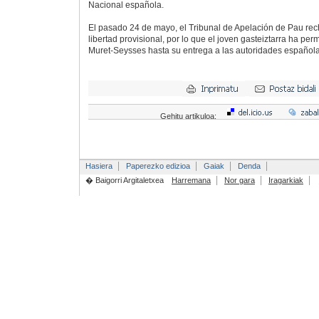
Nacional española.
El pasado 24 de mayo, el Tribunal de Apelación de Pau rec
libertad provisional, por lo que el joven gasteiztarra ha pe
Muret-Seysses hasta su entrega a las autoridades española
Gehitu artikuloa:
Hasiera
Paperezko edizioa
Gaiak
Denda
� Baigorri Argitaletxea
Harremana
Nor gara
Iragarkiak