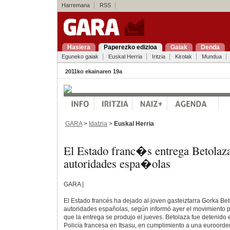
Harremana
RSS
Hasiera
Paperezko edizioa
Gaiak
Denda
Eguneko gaiak
Euskal Herria
Iritzia
Kirolak
Mundua
2011ko ekainaren 19a
GARA
>
Idatzia
>
Euskal Herria
El Estado franc�s entrega Betolaza
autoridades espa�olas
GARA |
El Estado francés ha dejado al joven gasteiztarra Gorka Be
autoridades españolas, según informó ayer el movimiento pr
que la entrega se produjo el jueves. Betolaza fue detenido 
Policía francesa en Itsasu, en cumplimiento a una euroorde