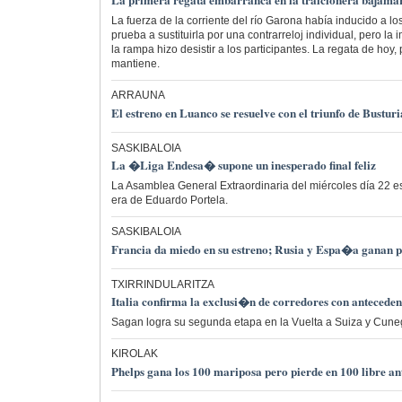
La primera regata embarranca en la traicionera bajamar 
La fuerza de la corriente del río Garona había inducido a l
prueba a sustituirla por una contrarreloj individual, pero l
la rampa hizo desistir a los participantes. La regata de hoy,
mantiene.
ARRAUNA
El estreno en Luanco se resuelve con el triunfo de Bustur
SASKIBALOIA
La �Liga Endesa� supone un inesperado final feliz
La Asamblea General Extraordinaria del miércoles día 22 esc
era de Eduardo Portela.
SASKIBALOIA
Francia da miedo en su estreno; Rusia y Espa�a ganan p
TXIRRINDULARITZA
Italia confirma la exclusi�n de corredores con anteceden
Sagan logra su segunda etapa en la Vuelta a Suiza y Cuneg
KIROLAK
Phelps gana los 100 mariposa pero pierde en 100 libre a