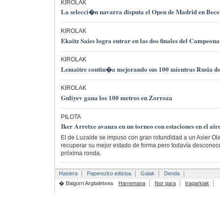
KIROLAK
La selecci�n navarra disputa el Open de Madrid en Becer
KIROLAK
Ekaitz Saies logra entrar en las dos finales del Campeon
KIROLAK
Lemaitre contin�a mejorando sus 100 mientras Rusia do
KIROLAK
Guliyev gana los 100 metros en Zorroza
PILOTA
Iker Arretxe avanza en un torneo con estaciones en el air
El de Luzaide se impuso con gran rotundidad a un Asier Ola
recuperar su mejor estado de forma pero todavía desconoce 
próxima ronda.
Hasiera
Paperezko edizioa
Gaiak
Denda
� Baigorri Argitaletxea
Harremana
Nor gara
Iragarkiak