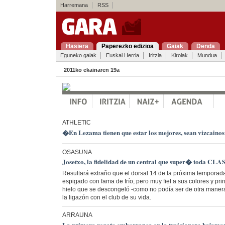
Harremana
RSS
Hasiera
Paperezko edizioa
Gaiak
Denda
Eguneko gaiak
Euskal Herria
Iritzia
Kirolak
Mundua
2011ko ekainaren 19a
ATHLETIC
�En Lezama tienen que estar los mejores, sean vizcaino
OSASUNA
Josetxo, la fidelidad de un central que super� toda CLA
Resultará extraño que el dorsal 14 de la próxima temporada
espigado con fama de frío, pero muy fiel a sus colores y pr
hielo que se descongeló -como no podía ser de otra maner
la ligazón con el club de su vida.
ARRAUNA