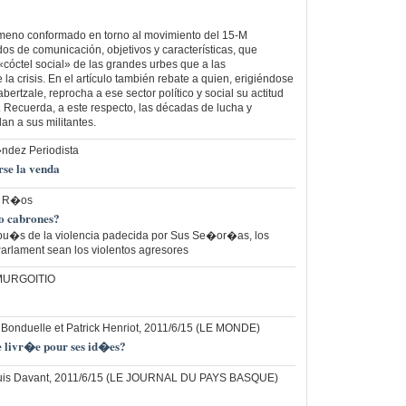
nómeno conformado en torno al movimiento del 15-M
os de comunicación, objetivos y características, que
«cóctel social» de las grandes urbes que a las
la crisis. En el artículo también rebate a quien, erigiéndose
abertzale, reprocha a ese sector político y social su actitud
. Recuerda, a este respecto, las décadas de lucha y
n a sus militantes.
ndez Periodista
rse la venda
s R�os
o cabrones?
pu�s de la violencia padecida por Sus Se�or�as, los
Parlament sean los violentos agresores
 MURGOITIO
 Bonduelle et Patrick Henriot, 2011/6/15 (LE MONDE)
e livr�e pour ses id�es?
uis Davant, 2011/6/15 (LE JOURNAL DU PAYS BASQUE)