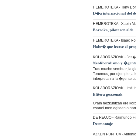
HEMEROTEKA
- Tony Do
D�a internacional del d
HEMEROTEKA
- Xabin M
Borroka, pilotaren alde
HEMEROTEKA
- Isaac R
Habr� que leerse el pro
KOLABORAZIOAK
- Jos� 
Neoliberalismo y �ge
Tras mucho sembrar, la g
Tenemos, por ejemplo, a l
interpretan a la �gente
KOLABORAZIOAK
- Irati
Elitera goazenak
Orain hezkuntzan ere korp
esanei men egitean oinarr
DE REOJO
- Raimundo Fi
Desmontaje
AZKEN PUNTUA
- Antoni