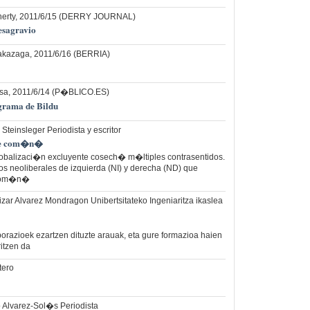
herty, 2011/6/15 (DERRY JOURNAL)
esagravio
akazaga, 2011/6/16 (BERRIA)
osa, 2011/6/14 (P�BLICO.ES)
grama de Bildu
Steinsleger Periodista y escritor
nte com�n�
lobalizaci�n excluyente cosech� m�ltiples contrasentidos.
os neoliberales de izquierda (NI) y derecha (ND) que
 com�n�
 Irizar Alvarez Mondragon Unibertsitateko Ingeniaritza ikaslea
orazioek ezartzen dituzte arauak, eta gure formazioa haien
itzen da
tero
o Alvarez-Sol�s Periodista