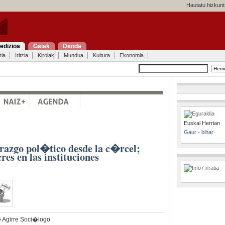
Hautatu hizkunt
edizioa
Gaiak
Denda
ria
Iritzia
Kirolak
Mundua
Kultura
Ekonomia
Euskal Herrian
Gaur - bihar
erazgo pol�tico desde la c�rcel;
res en las instituciones
e Agirre Soci�logo