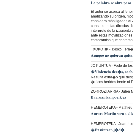
La palabra se abre paso
El autor se acerca al fe
analizando su origen, mod
considera más ligadas al 
consecuencias directas de 
intérprete de la izquierda 
ante estas movilizaciones
compromiso que contempla
TXOKOTIK
- Txisko Fern�
Aunque no quieran quita
JO PUNTUA
- Fede de lo
�Violencia dec�s, cach
Resulta extra�o que des
�nicos heridos frente al 
ZORROZTARRIA
- Julen
Barruan kanporik ez
HEMEROTEKA
- Matthieu
Aurore Martin sera-t-ell
HEMEROTEKA
- Jean-Lo
�Ez nintzan j�d�"