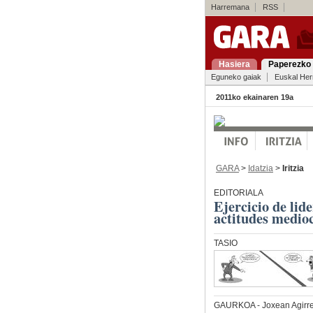
Harremana
RSS
Hasiera
Paperezko 
Eguneko gaiak
Euskal Her
2011ko ekainaren 19a
GARA
>
Idatzia
>
Iritzia
EDITORIALA
Ejercicio de lid
actitudes medioc
TASIO
GAURKOA
- Joxean Agirr