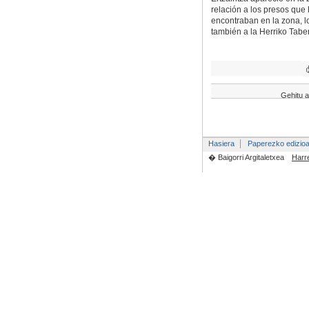
relación a los presos que 
encontraban en la zona, lo
también a la Herriko Tabe
Gehitu a
Hasiera
Paperezko edizio
� Baigorri Argitaletxea
Harr