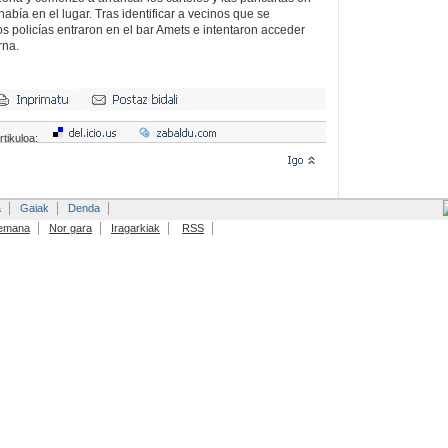
había en el lugar. Tras identificar a vecinos que se
s policías entraron en el bar Amets e intentaron acceder
rna.
rtikuloa:
a
Gaiak
Denda
emana
Nor gara
Iragarkiak
RSS