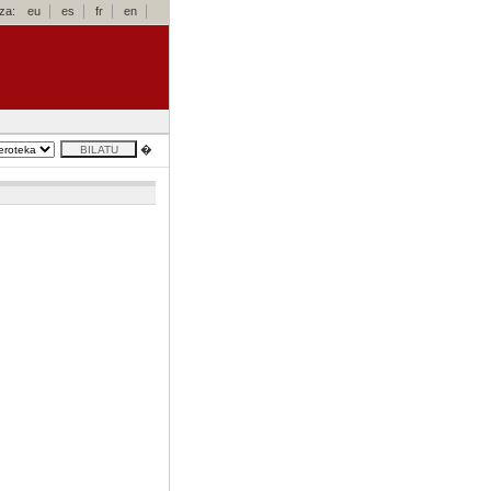
za:
eu
es
fr
en
�