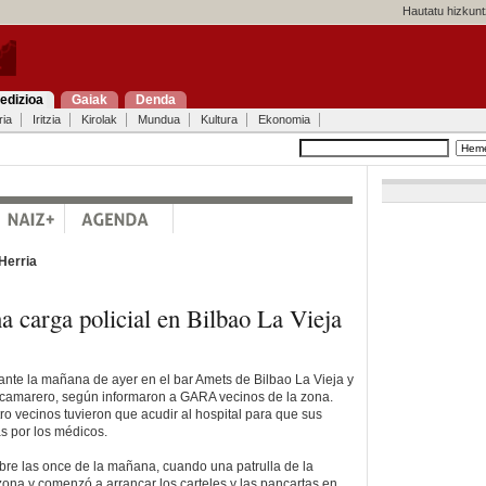
Hautatu hizkunt
edizioa
Gaiak
Denda
ria
Iritzia
Kirolak
Mundua
Kultura
Ekonomia
Herria
na carga policial en Bilbao La Vieja
rante la mañana de ayer en el bar Amets de Bilbao La Vieja y
 camarero, según informaron a GARA vecinos de la zona.
atro vecinos tuvieron que acudir al hospital para que sus
s por los médicos.
re las once de la mañana, cuando una patrulla de la
zona y comenzó a arrancar los carteles y las pancartas en