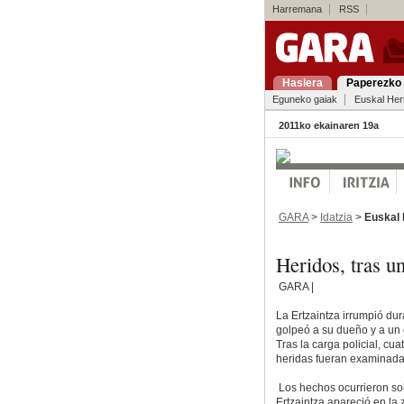
Harremana
RSS
Hasiera
Paperezko 
Eguneko gaiak
Euskal Her
2011ko ekainaren 19a
GARA
>
Idatzia
>
Euskal 
Heridos, tras u
GARA |
La Ertzaintza irrumpió du
golpeó a su dueño y a un
Tras la carga policial, cu
heridas fueran examinada
Los hechos ocurrieron sob
Ertzaintza apareció en la 