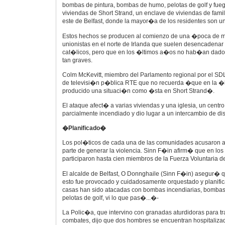
bombas de pintura, bombas de humo, pelotas de golf y fuegos
viviendas de Short Strand, un enclave de viviendas de famil
este de Belfast, donde la mayor�a de los residentes son un
Estos hechos se producen al comienzo de una �poca de 
unionistas en el norte de Irlanda que suelen desencadenar 
cat�licos, pero que en los �ltimos a�os no hab�an dado 
tan graves.
Colm McKevitt, miembro del Parlamento regional por el SD
de televisi�n p�blica RTE que no recuerda �que en la �
producido una situaci�n como �sta en Short Strand�.
El ataque afect� a varias viviendas y una iglesia, un centr
parcialmente incendiado y dio lugar a un intercambio de dis
�Planificado�
Los pol�ticos de cada una de las comunidades acusaron a 
parte de generar la violencia. Sinn F�in afirm� que en los
participaron hasta cien miembros de la Fuerza Voluntaria del
El alcalde de Belfast, O Donnghaile (Sinn F�in) asegur�
esto fue provocado y cuidadosamente orquestado y planifica
casas han sido atacadas con bombas incendiarias, bombas de
pelotas de golf, vi lo que pas�...�-
La Polic�a, que intervino con granadas aturdidoras para tr
combates, dijo que dos hombres se encuentran hospitalizad