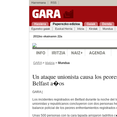
Harremana
RSS
Hasiera
Paperezko edizioa
Gaiak
Denda
Eguneko gaiak
Euskal Herria
Iritzia
Kirolak
Mundua
2011ko ekainaren 22a
GARA
>
Idatzia
>
Mundua
Un ataque unionista causa los peore
Belfast a�os
GARA |
Los incidentes registrados en Belfast durante la noche del 
unionistas y republicanos concluyeron con dos personas h
balance policial de los peores enfrentamientos registrados
Unas 500 personas con la cara tapada arrojaron ladrillos c