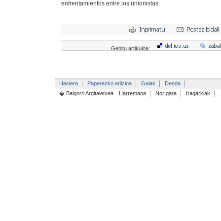
enfrentamientos entre los unionistas.
Gehitu artikuloa:
Hasiera
Paperezko edizioa
Gaiak
Denda
� Baigorri Argitaletxea
Harremana
Nor gara
Iragarkiak