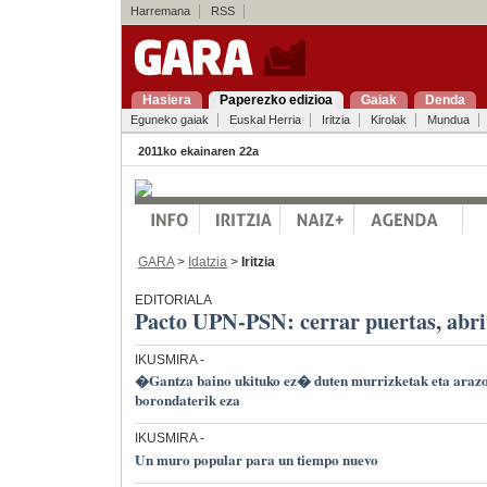
Harremana
RSS
Hasiera
Paperezko edizioa
Gaiak
Denda
Eguneko gaiak
Euskal Herria
Iritzia
Kirolak
Mundua
2011ko ekainaren 22a
GARA
>
Idatzia
>
Iritzia
EDITORIALA
Pacto UPN-PSN: cerrar puertas, abri
IKUSMIRA
-
�Gantza baino ukituko ez� duten murrizketak eta arazo
borondaterik eza
IKUSMIRA
-
Un muro popular para un tiempo nuevo