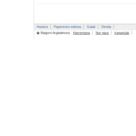
Hasiera
Paperezko edizioa
Gaiak
Denda
� Baigorri Argitaletxea
Harremana
Nor gara
Iragarkiak