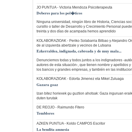
JO PUNTUA
- Victoria Mendoza Psicoterapeuta
Deberes para los pol�ticos
Ninguna universidad, ningún libro de Historia, Ciencias so
cursillo o taller de Desarrollo y Crecimiento Personal pued
treinta y dos días de acampada hemos aprendido
KOLABORAZIOAK
- Periko Solabarria Bilbao y Alejandro Or
de al izquierda abertzale y vecinos de Lutxana
Ezkerraldea, indignada, cabreada y de muy mala...
Denunciemos todas y todos juntos a los indignadores -autén
autores de esta situación-, que tienen nombre y apellidos y 
los bancos y grandes empresas, y también en las institucio
KOLABORAZIOAK
- Edorta Jimenez eta Mikel Zuluaga
Gazara goaz
Izan bitez horiexek gu guztion ahotsak: Gaza inguruan eraiki
duten turutak
DE REOJO
- Raimundo Fitero
Temblores
AZKEN PUNTUA
- Koldo CAMPOS Escritor
La bendita amnesia