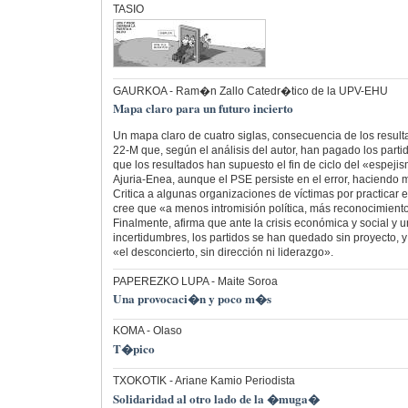
TASIO
GAURKOA
- Ram�n Zallo Catedr�tico de la UPV-EHU
Mapa claro para un futuro incierto
Un mapa claro de cuatro siglas, consecuencia de los result
22-M que, según el análisis del autor, han pagado los partid
que los resultados han supuesto el fin de ciclo del «espeji
Ajuria-Enea, aunque el PSE persiste en el error, haciendo m
Critica a algunas organizaciones de víctimas por practicar 
cree que «a menos intromisión política, más reconocimiento
Finalmente, afirma que ante la crisis económica y social y u
incertidumbres, los partidos se han quedado sin proyecto, 
«el desconcierto, sin dirección ni liderazgo».
PAPEREZKO LUPA
- Maite Soroa
Una provocaci�n y poco m�s
KOMA
- Olaso
T�pico
TXOKOTIK
- Ariane Kamio Periodista
Solidaridad al otro lado de la �muga�