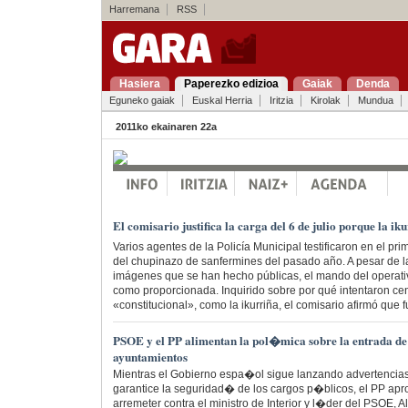
Harremana
RSS
Hasiera
Paperezko edizioa
Gaiak
Denda
Eguneko gaiak
Euskal Herria
Iritzia
Kirolak
Mundua
2011ko ekainaren 22a
El comisario justifica la carga del 6 de julio porque la
Varios agentes de la Policía Municipal testificaron en el prim
del chupinazo de sanfermines del pasado año. A pesar de la
imágenes que se han hecho públicas, el mando del operativo
como proporcionada. Inquirido sobre por qué intentaron c
«constitucional», como la ikurriña, el comisario afirmó que
PSOE y el PP alimentan la pol�mica sobre la entrada de e
ayuntamientos
Mientras el Gobierno espa�ol sigue lanzando advertencia
garantice la seguridad� de los cargos p�blicos, el PP ap
arremeter contra el ministro de Interior y l�der del PSOE,