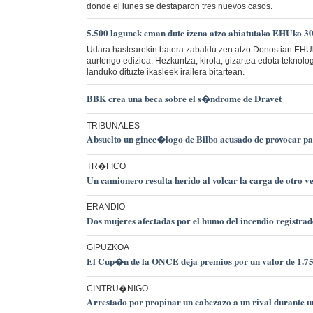
donde el lunes se destaparon tres nuevos casos.
5.500 lagunek eman dute izena atzo abiatutako EHUko 30
Udara hastearekin batera zabaldu zen atzo Donostian EHU
aurtengo edizioa. Hezkuntza, kirola, gizartea edota teknolo
landuko dituzte ikasleek irailera bitartean.
BBK crea una beca sobre el s�ndrome de Dravet
TRIBUNALES
Absuelto un ginec�logo de Bilbo acusado de provocar pa
TR�FICO
Un camionero resulta herido al volcar la carga de otro
ERANDIO
Dos mujeres afectadas por el humo del incendio registrad
GIPUZKOA
El Cup�n de la ONCE deja premios por un valor de 1.75
CINTRU�NIGO
Arrestado por propinar un cabezazo a un rival durante un