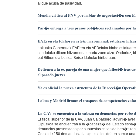
al que acusa de pasividad.
Mendia critica al PNV por hablar de negociaci�n con 
Par�s entrega a tres presos pol�ticos reclamados por l
EAEren eta Idahoren arteko harremanak estutzeko hitza
Lakuako Gobernuak EAEren eta AEBetako Idaho estatuaren
sendotuko dituen hitzarmena onartu zuen atzo. Ondorioz, bi
bat Bilbon eta bestea Boise Idahoko hiriburuan.
Detienen a la ex pareja de una mujer que falleci� tras c
el pasado jueves
Ya es oficial la nueva estructura de la Direcci�n Operati
Lakua y Madrid firman el traspaso de competencias valo
La CAV se encuentra a la cabeza en denuncias por robo 
El fiscal superior de la CAV, Juan Calparsoro, advirti� ayer
Gipuzkoa se encuentran a la �cabeza� del Estado espa�
denuncias presentadas por supuestos casos de beb�s rob
Cerca de 150 demandas a las que se les deben sumar una 