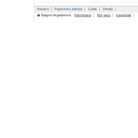
Hasiera
Paperezko edizioa
Gaiak
Denda
� Baigorri Argitaletxea
Harremana
Nor gara
Iragarkiak