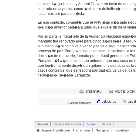
jeltzales I�igo Urkullu y Andoni Ortuzar en favor de una 
centrada en aspectos como �el cierre definitivo� de la or
las armas por parte de �sta.
En ese contexto, coment� que el PNV �un d�a pide neg
�el d�a anterior ped�a a Bildu que exija el fin de la viol
Por su parte, el fiscal jefe de la Audiencia Nacional espa�
mandato fue renovado ayer para cinco a�os m�s, asegur�
Ministerio P�blico no va a variar y se va a seguir aplicando
proceso de paz. Zaragoza hizo estas manifestaciones a los 
decisi�n de renovarle, tomada por el fiscal general del E
Pumpido. �La gente tiene que entender que una cosa es la p
que leg�timamente dise�a un gobierno, y otra cosa es la a
casos concretos, que es responsabilidad exclusiva de los tr
fiscal�as�, se�al� Zaragoza.
Gehitu artikuloa:
Hasiera
Paperezko edizioa
Gaiak
Denda
� Baigorri Argitaletxea
Harremana
Nor gara
Iragarkiak