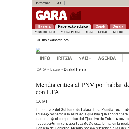
Harremana
RSS
Hasiera
Paperezko edizioa
Gaiak
Denda
Eguneko gaiak
Euskal Herria
Iritzia
Kirolak
Mundua
2011ko ekainaren 22a
GARA
>
Idatzia
>
Euskal Herria
Mendia critica al PNV por hablar 
con ETA
GARA |
La portavoz del Gobierno de Lakua, Idoia Mendia, reclam
aclare� respecto a la estrategia que hay que adoptar para 
que reiter� el compromiso del Ejecutivo de Patxi L�pez co
negociaci�n ni contrapartidas�. De esta forma, en la rueda
Consejo de Gobierno, Mendia hac�a referencia a las declar