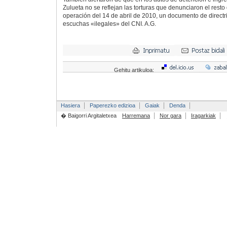
Zulueta no se reflejan las torturas que denunciaron el resto
operación del 14 de abril de 2010, un documento de directri
escuchas «ilegales» del CNI. A.G.
Gehitu artikuloa:
Hasiera
Paperezko edizioa
Gaiak
Denda
� Baigorri Argitaletxea
Harremana
Nor gara
Iragarkiak