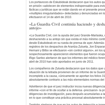
Los portavoces de Eskubideak destacaron que los autos qu
en prisión «adolecen de elementos indispensable para evid
fácticas y jurídicas que se están dando en el presente proc
«multiples irregularidades» detectadas y denunciadas en lo
efectuaron el 14 de abril de 2010.
«La Guardia Civil continúa haciendo y desh
antojo»
«La Guardia Civil, con la ayuda del juez Grande-Marlaska,
deshaciendo a su antojo sin que exista el más mínimo contr
desde Eskubideak en su rueda de prensa de ayer. Además 
registros de los despachos de Arantza Zulueta, Jon Enparant
Hernani y Bilbo se efectuaron «sin control alguno», en los 
sospechosamente aparecieron elementos que fueron ocupa
Iñigo Santxo alertaron de que los informes del médico fore
abril de 2010 han sido aportados en junio de 2011.
Los compañeros de Zulueta destacaron que los datos que util
situación de la letrada provienen de un informe de la Guard
incompleto a la causa, «únicamente se aportan los folios 31
absolutamente contrario a las más elementales normas del
Advirtieron de que el juez instructor incoa nuevas diligenci
informe «con el fin de ocultar a la defensa -precisaron- la 
diligencias de investigación, para después acumularlas a las
en lo que constituye una práctica procesal absolutamente ir
También alertaron de que en los autos de detención e ingre