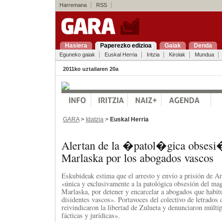
Harremana
RSS
Hasiera
Paperezko edizioa
Gaiak
Denda
Eguneko gaiak
Euskal Herria
Iritzia
Kirolak
Mundua
2011ko uztailaren 20a
GARA
>
Idatzia
>
Euskal Herria
Alertan de la �patol�gica obses
Marlaska por los abogados vascos
Eskubideak estima que el arresto y envío a prisión de A
«única y exclusivamente a la patológica obsesión del ma
Marlaska, por detener y encarcelar a abogados que habit
disidentes vascos». Portavoces del colectivo de letrados
reivindicaron la libertad de Zulueta y denunciaron múltip
fácticas y jurídicas».