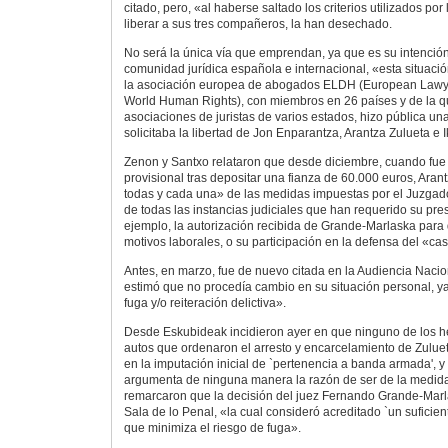
citado, pero, «al haberse saltado los criterios utilizados po
liberar a sus tres compañeros, la han desechado.
No será la única vía que emprendan, ya que es su intención
comunidad jurídica española e internacional, «esta situació
la asociación europea de abogados ELDH (European Lawy
World Human Rights), con miembros en 26 países y de la 
asociaciones de juristas de varios estados, hizo pública un
solicitaba la libertad de Jon Enparantza, Arantza Zulueta e I
Zenon y Santxo relataron que desde diciembre, cuando fue 
provisional tras depositar una fianza de 60.000 euros, Ara
todas y cada una» de las medidas impuestas por el Juzgado
de todas las instancias judiciales que han requerido su pres
ejemplo, la autorización recibida de Grande-Marlaska para 
motivos laborales, o su participación en la defensa del «c
Antes, en marzo, fue de nuevo citada en la Audiencia Naciona
estimó que no procedía cambio en su situación personal, y
fuga y/o reiteración delictiva».
Desde Eskubideak incidieron ayer en que ninguno de los h
autos que ordenaron el arresto y encarcelamiento de Zulu
en la imputación inicial de `pertenencia a banda armada', y
argumenta de ninguna manera la razón de ser de la medida 
remarcaron que la decisión del juez Fernando Grande-Marla
Sala de lo Penal, «la cual consideró acreditado `un suficient
que minimiza el riesgo de fuga».