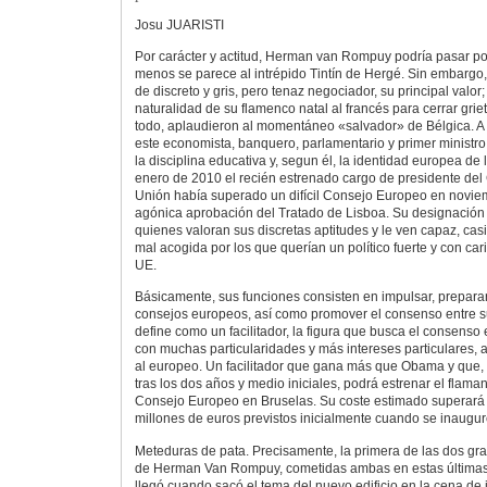
Josu JUARISTI
Por carácter y actitud, Herman van Rompuy podría pasar por
menos se parece al intrépido Tintín de Hergé. Sin embargo
de discreto y gris, pero tenaz negociador, su principal valo
naturalidad de su flamenco natal al francés para cerrar griet
todo, aplaudieron al momentáneo «salvador» de Bélgica. A p
este economista, banquero, parlamentario y primer ministr
la disciplina educativa y, segun él, la identidad europea de 
enero de 2010 el recién estrenado cargo de presidente de
Unión había superado un difícil Consejo Europeo en novie
agónica aprobación del Tratado de Lisboa. Su designación 
quienes valoran sus discretas aptitudes y le ven capaz, casi
mal acogida por los que querían un político fuerte y con car
UE.
Básicamente, sus funciones consisten en impulsar, preparar
consejos europeos, así como promover el consenso entre 
define como un facilitador, la figura que busca el consens
con muchas particularidades y más intereses particulares,
al europeo. Un facilitador que gana más que Obama y que, 
tras los dos años y medio iniciales, podrá estrenar el flaman
Consejo Europeo en Bruselas. Su coste estimado superará 
millones de euros previstos inicialmente cuando se inaugu
Meteduras de pata. Precisamente, la primera de las dos g
de Herman Van Rompuy, cometidas ambas en estas última
llegó cuando sacó el tema del nuevo edificio en la cena de 