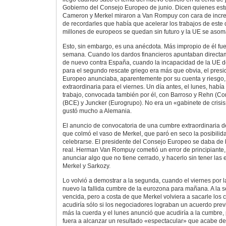
Gobierno del Consejo Europeo de junio. Dicen quienes est
Cameron y Merkel miraron a Van Rompuy con cara de incr
de recordarles que había que acelerar los trabajos de este
millones de europeos se quedan sin futuro y la UE se asoma
Esto, sin embargo, es una anécdota. Más impropio de él fue
semana. Cuando los dardos financieros apuntaban directam
de nuevo contra España, cuando la incapacidad de la UE d
para el segundo rescate griego era más que obvia, el pres
Europeo anunciaba, aparentemente por su cuenta y riesgo
extraordinaria para el viernes. Un día antes, el lunes, hab
trabajo, convocada también por él, con Barroso y Rehn (Co
(BCE) y Juncker (Eurogrupo). No era un «gabinete de crisis»
gustó mucho a Alemania.
El anuncio de convocatoria de una cumbre extraordinaria de
que colmó el vaso de Merkel, que paró en seco la posibilid
celebrarse. El presidente del Consejo Europeo se daba de
real. Herman Van Rompuy cometió un error de principiante, 
anunciar algo que no tiene cerrado, y hacerlo sin tener las
Merkel y Sarkozy.
Lo volvió a demostrar a la segunda, cuando el viernes por 
nuevo la fallida cumbre de la eurozona para mañana. A la 
vencida, pero a costa de que Merkel volviera a sacarle los 
acudiría sólo si los negociadores lograban un acuerdo previ
más la cuerda y el lunes anunció que acudiría a la cumbre,
fuera a alcanzar un resultado «espectacular» que acabe def