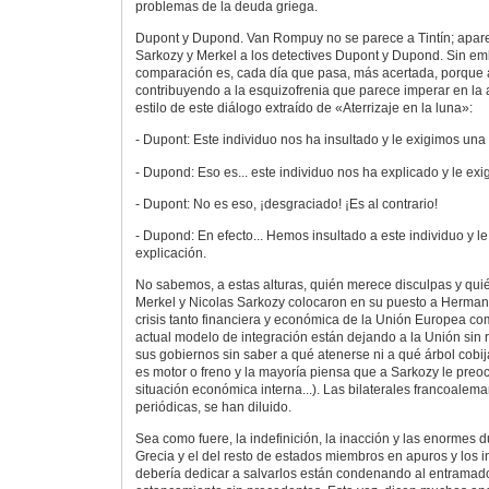
problemas de la deuda griega.
Dupont y Dupond. Van Rompuy no se parece a Tintín; apa
Sarkozy y Merkel a los detectives Dupont y Dupond. Sin em
comparación es, cada día que pasa, más acertada, porque
contribuyendo a la esquizofrenia que parece imperar en la 
estilo de este diálogo extraído de «Aterrizaje en la luna»:
- Dupont: Este individuo nos ha insultado y le exigimos una
- Dupond: Eso es... este individuo nos ha explicado y le exi
- Dupont: No es eso, ¡desgraciado! ¡Es al contrario!
- Dupond: En efecto... Hemos insultado a este individuo y 
explicación.
No sabemos, a estas alturas, quién merece disculpas y qui
Merkel y Nicolas Sarkozy colocaron en su puesto a Herma
crisis tanto financiera y económica de la Unión Europea como
actual modelo de integración están dejando a la Unión sin 
sus gobiernos sin saber a qué atenerse ni a qué árbol cobi
es motor o freno y la mayoría piensa que a Sarkozy le preoc
situación económica interna...). Las bilaterales francoalem
periódicas, se han diluido.
Sea como fuere, la indefinición, la inacción y las enormes d
Grecia y el del resto de estados miembros en apuros y los 
debería dedicar a salvarlos están condenando al entramad