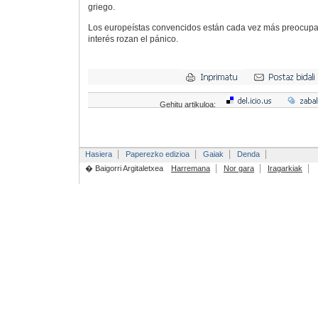
griego.
Los europeístas convencidos están cada vez más preocupad
interés rozan el pánico.
Gehitu artikuloa:
Hasiera
Paperezko edizioa
Gaiak
Denda
� Baigorri Argitaletxea
Harremana
Nor gara
Iragarkiak