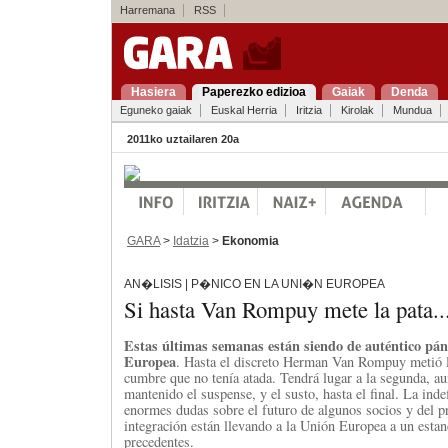
Harremana
RSS
Hasiera
Paperezko edizioa
Gaiak
Denda
Eguneko gaiak
Euskal Herria
Iritzia
Kirolak
Mundua
2011ko uztailaren 20a
GARA
>
Idatzia
>
Ekonomia
AN�LISIS | P�NICO EN LA UNI�N EUROPEA
Si hasta Van Rompuy mete la pata..
Estas últimas semanas están siendo de auténtico pán
Europea
. Hasta el discreto Herman Van Rompuy metió l
cumbre que no tenía atada. Tendrá lugar a la segunda, a
mantenido el suspense, y el susto, hasta el final. La indef
enormes dudas sobre el futuro de algunos socios y del 
integración están llevando a la Unión Europea a un esta
precedentes.