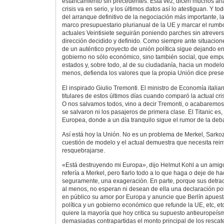
estancamiento sin precedentes. Esta vez, dicen muchos ana
crisis va en serio, y los últimos datos así lo atestiguan. Y t
del arranque definitivo de la negociación más importante, la
marco presupuestario plurianual de la UE y marcar el rumb
actuales Veintisiete seguirán poniendo parches sin atrever
dirección decidido y definido. Como siempre ante situacione
de un auténtico proyecto de unión política sigue dejando en
gobierno no sólo económico, sino también social, que empu
estados y, sobre todo, al de su ciudadanía, hacia un model
menos, defienda los valores que la propia Unión dice preser
El inspirado Giulio Tremonti. El ministro de Economía italia
titulares de estos últimos días cuando comparó la actual cris
O nos salvamos todos, vino a decir Tremonti, o acabaremos
se salvaron ni los pasajeros de primera clase. El Titanic es
Europea, donde a un día tranquilo sigue el rumor de la deb
Así está hoy la Unión. No es un problema de Merkel, Sark
cuestión de modelo y el actual demuestra que necesita rein
resquebrajarse.
«Está destruyendo mi Europa», dijo Helmut Kohl a un amigo 
refería a Merkel, pero fiarlo todo a lo que haga o deje de hac
seguramente, una exageración. En parte, porque sus detract
al menos, no esperan ni desean de ella una declaración pol
en público su amor por Europa y anuncie que Berlín apues
política y un gobierno económico que refunde la UE, etc, et
quiere la mayoría que hoy critica su supuesto antieuropeí
demasiadas contrapartidas el monto principal de los rescat