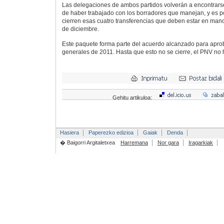
Las delegaciones de ambos partidos volverán a encontrars
de haber trabajado con los borradores que manejan, y es p
cierren esas cuatro transferencias que deben estar en man
de diciembre.
Este paquete forma parte del acuerdo alcanzado para apro
generales de 2011. Hasta que esto no se cierre, el PNV no 
Gehitu artikuloa:
Hasiera
Paperezko edizioa
Gaiak
Denda
� Baigorri Argitaletxea
Harremana
Nor gara
Iragarkiak