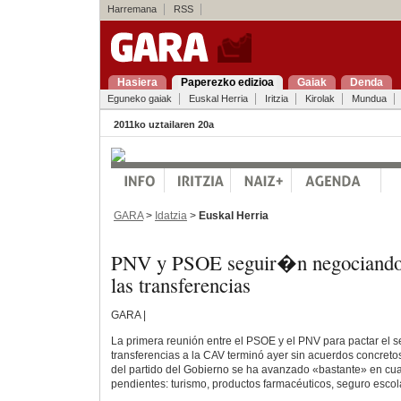
Harremana
RSS
Hasiera
Paperezko edizioa
Gaiak
Denda
Eguneko gaiak
Euskal Herria
Iritzia
Kirolak
Mundua
2011ko uztailaren 20a
GARA
>
Idatzia
>
Euskal Herria
PNV y PSOE seguir�n negociando 
las transferencias
GARA |
La primera reunión entre el PSOE y el PNV para pactar el
transferencias a la CAV terminó ayer sin acuerdos concret
del partido del Gobierno se ha avanzado «bastante» en cua
pendientes: turismo, productos farmacéuticos, seguro escol