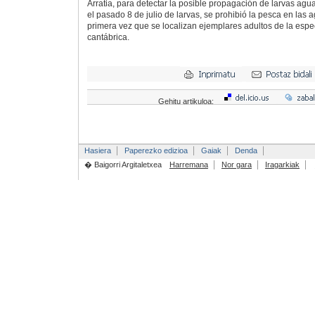
Arratia, para detectar la posible propagación de larvas agu
el pasado 8 de julio de larvas, se prohibió la pesca en las 
primera vez que se localizan ejemplares adultos de la esp
cantábrica.
Gehitu artikuloa:
Hasiera
Paperezko edizioa
Gaiak
Denda
� Baigorri Argitaletxea
Harremana
Nor gara
Iragarkiak