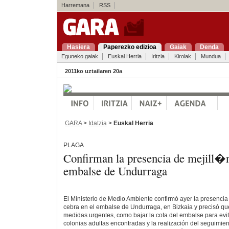
Harremana
RSS
Hasiera
Paperezko edizioa
Gaiak
Denda
Eguneko gaiak
Euskal Herria
Iritzia
Kirolak
Mundua
2011ko uztailaren 20a
GARA
>
Idatzia
>
Euskal Herria
PLAGA
Confirman la presencia de mejill�n
embalse de Undurraga
El Ministerio de Medio Ambiente confirmó ayer la presencia
cebra en el embalse de Undurraga, en Bizkaia y precisó q
medidas urgentes, como bajar la cota del embalse para evit
colonias adultas encontradas y la realización del seguimien