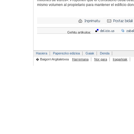
millones de euros». Proponen que el Consistorio ceda otras
mismo volumen al propietario para mantener el edificio do
Gehitu artikuloa:
Hasiera
Paperezko edizioa
Gaiak
Denda
� Baigorri Argitaletxea
Harremana
Nor gara
Iragarkiak