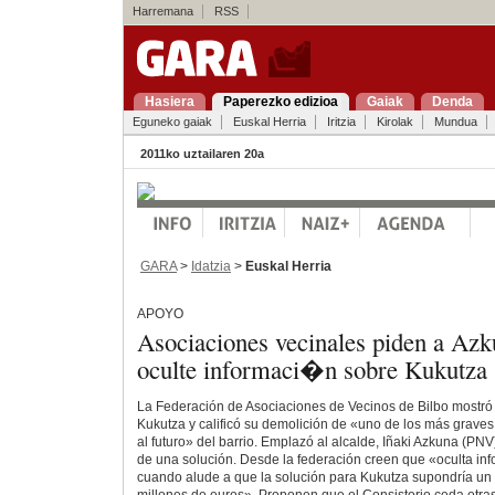
Harremana
RSS
Hasiera
Paperezko edizioa
Gaiak
Denda
Eguneko gaiak
Euskal Herria
Iritzia
Kirolak
Mundua
2011ko uztailaren 20a
GARA
>
Idatzia
>
Euskal Herria
APOYO
Asociaciones vecinales piden a Azk
oculte informaci�n sobre Kukutza
La Federación de Asociaciones de Vecinos de Bilbo mostró 
Kukutza y calificó su demolición de «uno de los más graves
al futuro» del barrio. Emplazó al alcalde, Iñaki Azkuna (PN
de una solución. Desde la federación creen que «oculta inf
cuando alude a que la solución para Kukutza supondría un