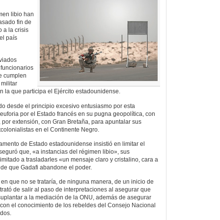
en libio han
asado fin de
a la crisis
el país
nviados
funcionarios
se cumplen
militar
n la que participa el Ejército estadounidense.
o desde el principio excesivo entusiasmo por esta
euforia por el Estado francés en su pugna geopolítica, con
 y, por extensión, con Gran Bretaña, para apuntalar sus
colonialistas en el Continente Negro.
amento de Estado estadounidense insistió en limitar el
seguró que, «a instancias del régimen libio», sus
imitado a trasladarles «un mensaje claro y cristalino, cara a
 de que Gadafi abandone el poder.
 en que no se trataría, de ninguna manera, de un inicio de
rató de salir al paso de interpretaciones al asegurar que
uplantar a la mediación de la ONU, además de asegurar
ó con el conocimiento de los rebeldes del Consejo Nacional
ados.