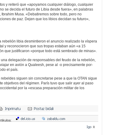
ctos y reiteró que «apoyamos cualquier diálogo, cualquier
 no se decida el futuro de Libia desde fuera», en palabras
, Ibrahim Musa. «Debatiremos sobre todo, pero no
iones de paz. Dejen que los libios decidan su futuro»,
 rebelión libia desmintieron el anuncio realizado la víspera
ntal y reconocieron que sus tropas estaban aún «a 15
ón que justificaron «porque todo está sembrado de minas».
l, una delegación de responsables del feudo de la rebelión,
 viajar en avión a Qualeesh, pese al -o precisamente por-
odo el país.
 rebeldes siguen sin concretarse pese a que la OTAN sigue
objetivos del régimen. París tuvo que salir ayer al paso
occidental por la «escasa preparación militar de los
rtikuloa: