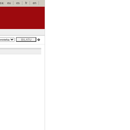
za:
eu
es
fr
en
�