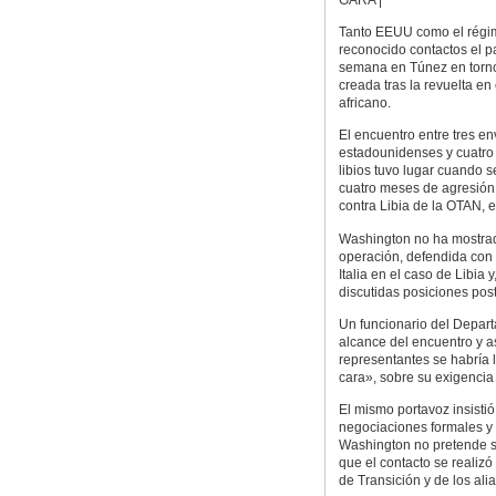
Tanto EEUU como el régim
reconocido contactos el p
semana en Túnez en torno 
creada tras la revuelta en 
africano.
El encuentro entre tres e
estadounidenses y cuatro 
libios tuvo lugar cuando 
cuatro meses de agresión 
contra Libia de la OTAN, e
Washington no ha mostrad
operación, defendida con 
Italia en el caso de Libia
discutidas posiciones post
Un funcionario del Depart
alcance del encuentro y a
representantes se habría l
cara», sobre su exigencia
El mismo portavoz insistió
negociaciones formales y t
Washington no pretende s
que el contacto se realiz
de Transición y de los ali