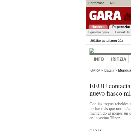
Harremana
RSS
Hasiera
Paperezko 
Eguneko gaiak
Euskal Her
2011ko uztailaren 20a
GARA
>
Idatzia
>
Mundu
EEUU contacta
nuevo fiasco mil
Con las tropas rebeldes 
no fue más que uno más 
mantenido al menos un co
en la vecina Túnez.
GARA |