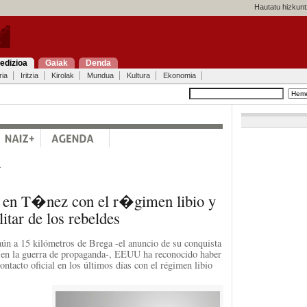
Hautatu hizkunt
edizioa
Gaiak
Denda
ria
Iritzia
Kirolak
Mundua
Kultura
Ekonomia
a
 en T�nez con el r�gimen libio y
itar de los rebeldes
aún a 15 kilómetros de Brega -el anuncio de su conquista
en la guerra de propaganda-, EEUU ha reconocido haber
ntacto oficial en los últimos días con el régimen libio