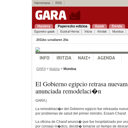
Harremana
RSS
Hasiera
Paperezko edizioa
Gaiak
Denda
Eguneko gaiak
Euskal Herria
Iritzia
Kirolak
Mundua
2011ko uztailaren 20a
GARA
>
Idatzia
>
Mundua
El Gobierno egipcio retrasa nuevam
anunciada remodelaci�n
GARA |
La remodelaci�n del Gobierno egipcio fue retrasada nueva
por problemas de salud del primer ministro, Essam Charaf.
La oficina de Charaf anunci� que fue hospitalizado por una
por consejo m�dico, decidi� tomarse un tiempo de desca