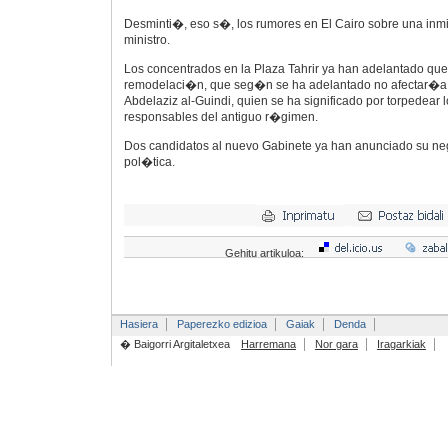
Desminti�, eso s�, los rumores en El Cairo sobre una inm
ministro.
Los concentrados en la Plaza Tahrir ya han adelantado que 
remodelaci�n, que seg�n se ha adelantado no afectar�a al
Abdelaziz al-Guindi, quien se ha significado por torpedear lo
responsables del antiguo r�gimen.
Dos candidatos al nuevo Gabinete ya han anunciado su nega
pol�tica.
Gehitu artikuloa:
Hasiera
Paperezko edizioa
Gaiak
Denda
� Baigorri Argitaletxea
Harremana
Nor gara
Iragarkiak