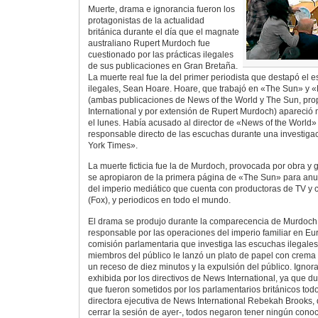
Muerte, drama e ignorancia fueron los
protagonistas de la actualidad
británica durante el día que el magnate
australiano Rupert Murdoch fue
cuestionado por las prácticas ilegales
de sus publicaciones en Gran Bretaña.
La muerte real fue la del primer periodista que destapó el
ilegales, Sean Hoare. Hoare, que trabajó en «The Sun» y 
(ambas publicaciones de News of the World y The Sun, pr
International y por extensión de Rupert Murdoch) apareció
el lunes. Había acusado al director de «News of the World
responsable directo de las escuchas durante una investiga
York Times».
La muerte ficticia fue la de Murdoch, provocada por obra y 
se apropiaron de la primera página de «The Sun» para anu
del imperio mediático que cuenta con productoras de TV y c
(Fox), y periodicos en todo el mundo.
El drama se produjo durante la comparecencia de Murdoch 
responsable por las operaciones del imperio familiar en Eur
comisión parlamentaria que investiga las escuchas ilegale
miembros del público le lanzó un plato de papel con crema d
un receso de diez minutos y la expulsión del público. Ignora
exhibida por los directivos de News International, ya que dur
que fueron sometidos por los parlamentarios británicos tod
directora ejecutiva de News International Rebekah Brooks,
cerrar la sesión de ayer-, todos negaron tener ningún cono