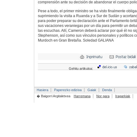
comprensión ante su decisión de abandonar el cuerpo polic
Pese a todo, el primer ministro se ha visto finalmente obliga
suprimiendo la visita a Ruanda y a Sur de Sudán y acortand
para poder preparar su declaración ante el Parlamento bri
sus vacaciones veraniegas por un día para permitir un deb
las escuchas. Allí, Cameron deberá aclarar por qué él no 
Stephenson, así como sus vínculos personales y políticos c
Murdoch en Gran Bretaña. Soledad GALIANA
Gehitu artikuloa:
Hasiera
Paperezko edizioa
Gaiak
Denda
� Baigorri Argitaletxea
Harremana
Nor gara
Iragarkiak