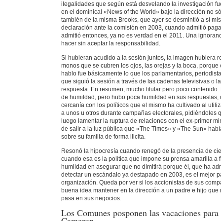
ilegalidades que según está desvelando la investigación f
en el dominical «News of the World» bajo la dirección no s
también de la misma Brooks, que ayer se desmintió a sí mi
declaración ante la comisión en 2003, cuando admitió pagar
admitió entonces, ya no es verdad en el 2011. Una ignoranci
hacer sin aceptar la responsabilidad.
Si hubieran acudido a la sesión juntos, la imagen hubiera r
monos que se cubren los ojos, las orejas y la boca, porque 
hablo fue básicamente lo que los parlamentarios, periodist
que siguió la sesión a través de las cadenas televisivas o l
respuesta. En resumen, mucho titular pero poco contenido.
de humildad, pero hubo poca humildad en sus respuestas,
cercanía con los políticos que el mismo ha cultivado al util
a unos u otros durante campañas electorales, pidiéndoles 
luego lamentar la ruptura de relaciones con el ex-primer mi
de salir a la luz pública que «The Times» y «The Sun» hab
sobre su familia de forma ilicita.
Resonó la hipocresía cuando renegó de la presencia de cien
cuando esa es la política que impone su prensa amarilla a 
humildad en asegurar que no dimitirá porque él, que ha ad
detectar un escándalo ya destapado en 2003, es el mejor pa
organización. Queda por ver si los accionistas de sus com
buena idea mantener en la dirección a un padre e hijo que
pasa en sus negocios.
Los Comunes posponen las vacaciones para 
Cameron