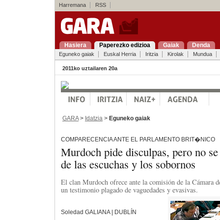
Harremana
RSS
Hasiera
Paperezko edizioa
Gaiak
Denda
Eguneko gaiak
Euskal Herria
Iritzia
Kirolak
Mundua
2011ko uztailaren 20a
GARA
>
Idatzia
>
Eguneko gaiak
COMPARECENCIA ANTE EL PARLAMENTO BRIT�NICO
Murdoch pide disculpas, pero no se
de las escuchas y los sobornos
El clan Murdoch ofrece ante la comisión de la Cámara d
un testimonio plagado de vaguedades y evasivas.
Soledad GALIANA | DUBLÍN