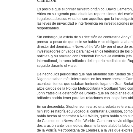
Es posible que el primer ministro británico, David Cameron,
África en su agenda para eludir las repercusiones del esc
ilegales dados sus vínculos con aquellos que la investigaci
las leyes de privacidad e interferencia en investigaciones 
responsables.
Sin embargo, la estela de su decisión de contratar a Andy 
prensa -a pesar de que este se había visto obligado a ab
director del dominical «News of the World» por el uso de e
investigadores privados para hackear los teléfonos de los 
noticias- y su amistad con Rebekah Brooks -la dimitida jef
International, la rama británica del imperio mediatico de R
seguido durante el viaje.
De hecho, los periodistas que han atendido sus ruedas de 
Nigeria estaban más interesados en las reacciones de Cam
acontecimientos que estaban teniendo lugar en Gran Bretañ
altos cargos de la Policía Metropolitana y Scotland Yard c
John Yates o la detención de Brooks- que en los planes que
británico podría tener para las relaciones con los países afr
En su despedida, Stephenson realizó una velada referencia
ministro se habría equivocado al contratar a Coulson, com
había hecho al contratar a Neill Wallis, quien había sido su
de Caulson en «News of the World». Cameron se vio obliga
declaración ante los medios, durante la que alabó la labor
de la Policía Metropolitana de Londres, a la vez que expre