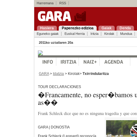
Harremana
RSS
Hasiera
Paperezko edizioa
Gaiak
Denda
Eguneko gaiak
Euskal Herria
Iritzia
Kirolak
Mundua
2011ko uztailaren 20a
GARA
>
Idatzia
> Kirolak>
Txirrindularitza
TOUR DECLARACIONES
�Francamente, no esper�bamos u
as��
Frank Schleck dice que no es ninguna tragedia y que cont
GARA | DONOSTIA
Frank Schleck (Leopard) reconocía