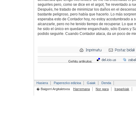
seguirles pero, como se dice en el argot, 'he reventado a r
Después, he tratado de minimizar los daños en el descenso 
bastante peligroso, pero había que hacerlo. Lo más sorpr
esperaba esto de Contador hoy, no estoy acostumbrado a s
alcanzarle, pero no he tenido tiempo de recuperar. Lo que 
he sido el único en quedarme enganchado, sólo Evans y 
podido seguirle. Cuando Contador ataca, da un poco de m
Gehitu artikuloa:
Hasiera
Paperezko edizioa
Gaiak
Denda
� Baigorri Argitaletxea
Harremana
Nor gara
Iragarkiak