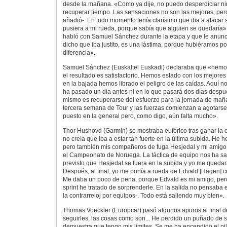
desde la mañana. «Como ya dije, no puedo desperdiciar n
recuperar tiempo. Las sensaciones no son las mejores, per
añadió-. En todo momento tenía clarísimo que iba a atacar 
pusiera a mi rueda, porque sabía que alguien se quedaría
habló con Samuel Sánchez durante la etapa y que le anunc
dicho que iba justito, es una lástima, porque hubiéramos po
diferencia».
Samuel Sánchez (Euskaltel Euskadi) declaraba que «hemos 
el resultado es satisfactorio. Hemos estado con los mejores
en la bajada hemos librado el peligro de las caídas. Aquí no
ha pasado un día antes ni en lo que pasará dos días despu
mismo es recuperarse del esfuerzo para la jornada de mañ
tercera semana de Tour y las fuerzas comienzan a agotar
puesto en la general pero, como digo, aún falta mucho».
Thor Hushovd (Garmin) se mostraba eufórico tras ganar la e
no creía que iba a estar tan fuerte en la última subida. He 
pero también mis compañeros de fuga Hesjedal y mi amig
el Campeonato de Noruega. La táctica de equipo nos ha sal
previsto que Hesjedal se fuera en la subida y yo me quedara
Después, al final, yo me ponía a rueda de Edvald [Hagen] 
Me daba un poco de pena, porque Edvald es mi amigo, pero 
sprint he tratado de sorprenderle. En la salida no pensaba 
la contrarreloj por equipos-. Todo está saliendo muy bien».
Thomas Voeckler (Europcar) pasó algunos apuros al final d
seguirles, las cosas como son... He perdido un puñado de 
demuestra que tengo mis límites. Se me ha encendido el pilo