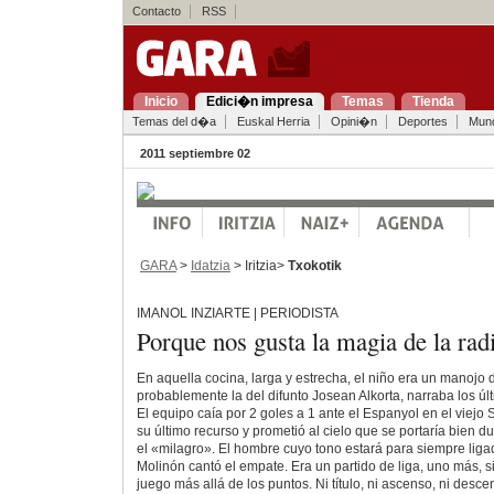
Contacto
RSS
Inicio
Edici�n impresa
Temas
Tienda
Temas del d�a
Euskal Herria
Opini�n
Deportes
Mun
2011 septiembre 02
GARA
>
Idatzia
> Iritzia>
Txokotik
IMANOL INZIARTE | PERIODISTA
Porque nos gusta la magia de la rad
En aquella cocina, larga y estrecha, el niño era un manojo 
probablemente la del difunto Josean Alkorta, narraba los ú
El equipo caía por 2 goles a 1 ante el Espanyol en el viejo S
su último recurso y prometió al cielo que se portaría bien 
el «milagro». El hombre cuyo tono estará para siempre liga
Molinón cantó el empate. Era un partido de liga, uno más, 
juego más allá de los puntos. Ni título, ni ascenso, ni des