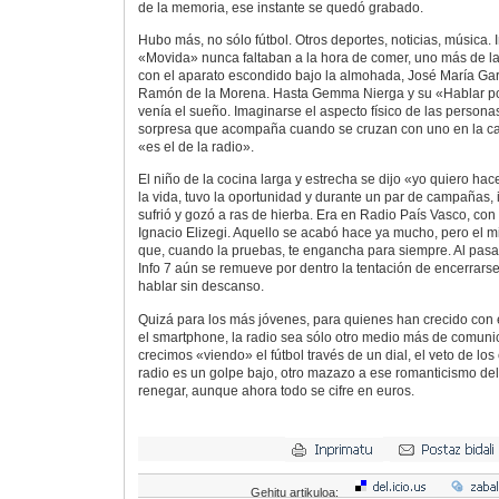
de la memoria, ese instante se quedó grabado.
Hubo más, no sólo fútbol. Otros deportes, noticias, música. 
«Movida» nunca faltaban a la hora de comer, uno más de la 
con el aparato escondido bajo la almohada, José María Gar
Ramón de la Morena. Hasta Gemma Nierga y su «Hablar po
venía el sueño. Imaginarse el aspecto físico de las personas
sorpresa que acompaña cuando se cruzan con uno en la call
«es el de la radio».
El niño de la cocina larga y estrecha se dijo «yo quiero hac
la vida, tuvo la oportunidad y durante un par de campañas,
sufrió y gozó a ras de hierba. Era en Radio País Vasco, con
Ignacio Elizegi. Aquello se acabó hace ya mucho, pero el 
que, cuando la pruebas, te engancha para siempre. Al pasa
Info 7 aún se remueve por dentro la tentación de encerrarse
hablar sin descanso.
Quizá para los más jóvenes, para quienes han crecido con e
el smartphone, la radio sea sólo otro medio más de comuni
crecimos «viendo» el fútbol través de un dial, el veto de lo
radio es un golpe bajo, otro mazazo a ese romanticismo d
renegar, aunque ahora todo se cifre en euros.
Gehitu artikuloa: