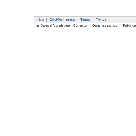
Inicio
Edici�n impresa
Temas
Tienda
� Baigorri Argitaletxea
Contacto
Qui�nes somos
Publicid