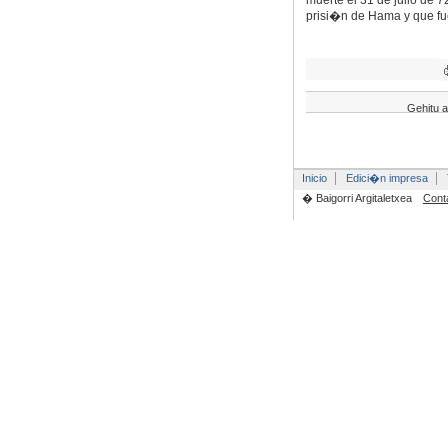
muerte el 31 de julio de 7
prisi�n de Hama y que fu
Gehitu a
Inicio
Edici�n impresa
� Baigorri Argitaletxea
Cont