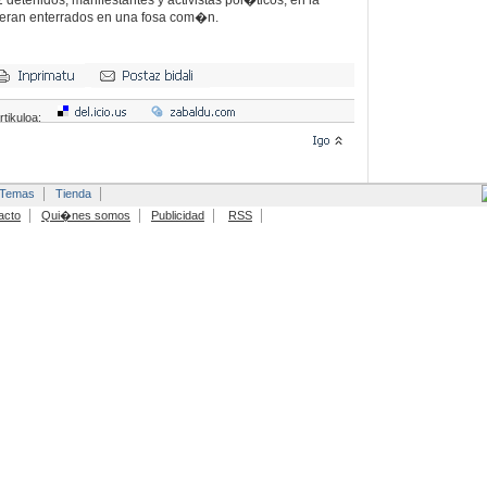
2 detenidos, manifestantes y activistas pol�ticos, en la
eran enterrados en una fosa com�n.
rtikuloa:
Temas
Tienda
acto
Qui�nes somos
Publicidad
RSS