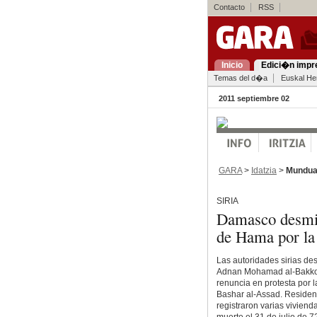
Contacto
RSS
Inicio
Edici�n impr
Temas del d�a
Euskal Her
2011 septiembre 02
GARA
>
Idatzia
>
Mundu
SIRIA
Damasco desmien
de Hama por la
Las autoridades sirias de
Adnan Mohamad al-Bakkou
renuncia en protesta por 
Bashar al-Assad. Residen
registraron varias viviend