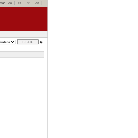
oma:
eu
es
fr
en
�