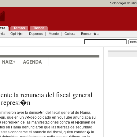
Selecci�n de idi
esa
Temas
Tienda
ria
Opini�n
Deportes
Mundo
Cultura
Econom�a
a
te la renuncia del fiscal general
 represi�n
smintieron ayer la dimisi�n del fiscal general de Hama,
ri, que en un v�deo colgado en YouTube anunciaba su
la represi�n de las manifestaciones contra el r�gimen de
tes en Hama denunciaron que las fuerzas de seguridad
as tras conocerse el anuncio del fiscal, quien conden� la