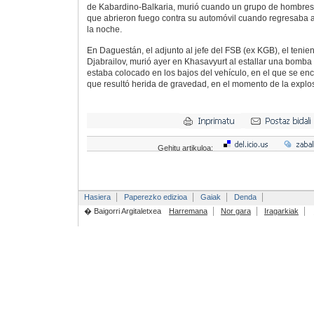
de Kabardino-Balkaria, murió cuando un grupo de hombres
que abrieron fuego contra su automóvil cuando regresaba a
la noche.
En Daguestán, el adjunto al jefe del FSB (ex KGB), el tenie
Djabrailov, murió ayer en Khasavyurt al estallar una bomba 
estaba colocado en los bajos del vehículo, en el que se en
que resultó herida de gravedad, en el momento de la explo
Gehitu artikuloa:
Hasiera
Paperezko edizioa
Gaiak
Denda
� Baigorri Argitaletxea
Harremana
Nor gara
Iragarkiak