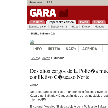
Harremana
RSS
Hasiera
Paperezko edizioa
Gaiak
Denda
Eguneko gaiak
Euskal Herria
Iritzia
Kirolak
Mundua
2011ko irailaren 02a
GARA
>
Idatzia
>
Mundua
Dos altos cargos de la Polic�a mue
conflictivo C�ucaso Norte
GARA |
Dos altos cargos policiales murieron el miércoles y ayer e
Kabardino-Balkaria y Daguestán, dos de las inestables rep
informó AFP.
El coronel Mouaied Sijajev, subjefe de la Policía de Baksan