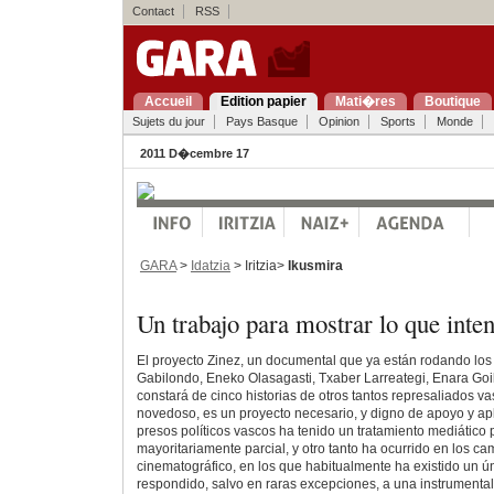
Contact
RSS
Accueil
Edition papier
Mati�res
Boutique
Sujets du jour
Pays Basque
Opinion
Sports
Monde
2011 D�cembre 17
GARA
>
Idatzia
> Iritzia>
Ikusmira
Un trabajo para mostrar lo que inten
El proyecto Zinez, un documental que ya están rodando los 
Gabilondo, Eneko Olasagasti, Txaber Larreategi, Enara Goi
constará de cinco historias de otros tantos represaliados v
novedoso, es un proyecto necesario, y digno de apoyo y ap
presos políticos vascos ha tenido un tratamiento mediático
mayoritariamente parcial, y otro tanto ha ocurrido en los cam
cinematográfico, en los que habitualmente ha existido un ún
respondido, salvo en raras excepciones, a una instrumental