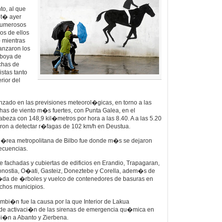
to, al que
ot� ayer
numerosos
nos de ellos
 mientras
canzaron los
 boya de
achas de
istas tanto
rior del
zado en las previsiones meteorol�gicas, en torno a las
chas de viento m�s fuertes, con Punta Galea, en el
abeza con 148,9 kil�metros por hora a las 8.40. A a las 5.20
ron a detectar r�fagas de 102 km/h en Deustua.
el �rea metropolitana de Bilbo fue donde m�s se dejaron
secuencias.
fachadas y cubiertas de edificios en Erandio, Trapagaran,
Donostia, O�ati, Gasteiz, Doneztebe y Corella, adem�s de
ca�da de �rboles y vuelco de contenedores de basuras en
chos municipios.
tambi�n fue la causa por la que Interior de Lakua
 de activaci�n de las sirenas de emergencia qu�mica en
i�n a Abanto y Zierbena.