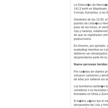
La Direcci�n de Atenci�
142,5 km/h en Matxitxako 
Cerroja, Karrantza, a las 
Alrededor de las 10.00, el
puertos de Urdu�a y Herre
paso de las horas, el vien
roja y naranja, establecie
de que se registrasen vien
guipuzcoana.
En Amurrio, por ejemplo, 
euskaltegi mientras en Le
debieron ser desalojados d
desprenderse parte de la 
Nueve personas heridas
Por ca�das de objetos pr
volcaron camiones y derr
de ellas por saltarse las 
Los bomberos tambi�n tuv
carreteras o en fachadas 
forestales en Dima y Zorn
El tr�fico a�reo fue el 
aeropuertos de Loiu y Hon