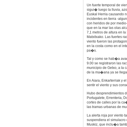
Un fuerte temporal de vien
sigui� luego la lluvia, az
Euskal Herria causando 
incidentes en tierra -algu
con heridos de por medio-
que en la mar las olas al
7,1 metros de altura en la
Matxitxako. Las fuertes r
viento fueron las protagon
en la costa como en el inte
pa�s.
Tal y como se hab�a avan
9.00 se registraron las ra
municipio de Getxo, a la c
de la ma�ana ya se llega
En Aiara, Enkarterriak y 
sentir el viento y sus con
Hubo desprendimientos de 
Portugalete, Errenteria, 
cortes de calles por la 
las tramas urbanas de mu
La alerta roja por viento 
suspendiera el simulacro
Muskiz, que inclu�a tamb