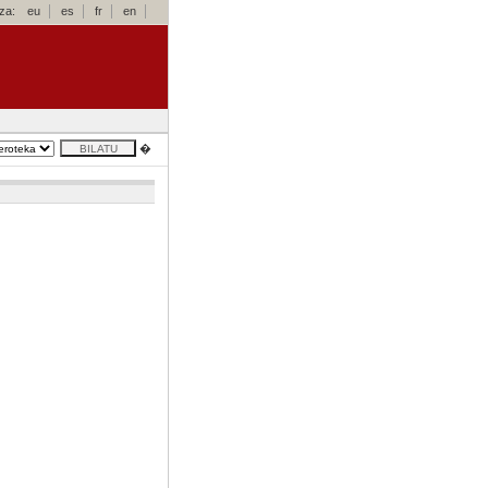
za:
eu
es
fr
en
�