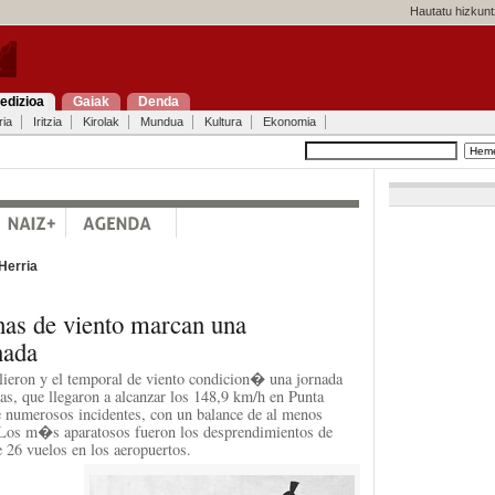
Hautatu hizkunt
edizioa
Gaiak
Denda
ria
Iritzia
Kirolak
Mundua
Kultura
Ekonomia
Herria
has de viento marcan una
nada
lieron y el temporal de viento condicion� una jornada
has, que llegaron a alcanzar los 148,9 km/h en Punta
e numerosos incidentes, con un balance de al menos
 Los m�s aparatosos fueron los desprendimientos de
 26 vuelos en los aeropuertos.