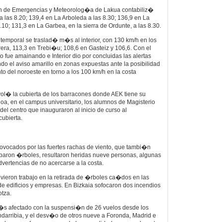
n de Emergencias y Meteorolog�a de Lakua contabiliz�
a las 8.20; 139,4 en La Arboleda a las 8.30; 136,9 en La
9.10; 131,3 en La Garbea, en la sierra de Ordunte, a las 8.30.
 temporal se traslad� m�s al interior, con 130 km/h en los
ra, 113,3 en Trebi�u; 108,6 en Gasteiz y 106,6. Con el
to fue amainando e Interior dio por concluidas las alertas
ndo el aviso amarillo en zonas expuestas ante la posibilidad
to del noroeste en torno a los 100 km/h en la costa
vol� la cubierta de los barracones donde AEK tiene su
ioa, en el campus universitario, los alumnos de Magisterio
el centro que inauguraron al inicio de curso al
cubierta.
ovocados por las fuertes rachas de viento, que tambi�n
ibaron �rboles, resultaron heridas nueve personas, algunas
advertencias de no acercarse a la costa.
ieron trabajo en la retirada de �rboles ca�dos en las
de edificios y empresas. En Bizkaia sofocaron dos incendios
otza.
m�s afectado con la suspensi�n de 26 vuelos desde los
darribia, y el desv�o de otros nueve a Foronda, Madrid e