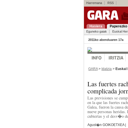
Harremana
RSS
Hasiera
Paperezko 
Eguneko gaiak
Euskal Her
2011ko abenduaren 17a
GARA
>
Idatzia
>
Euskal 
Las fuertes rac
complicada jor
Las previsiones se cump
en la que las fuertes rac
Galea, fueron la causa d
nueve personas heridas.
cubiertas y el desv�o de
Agust�n GOIKOETXEA |