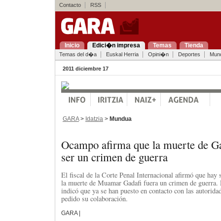
Contacto
RSS
Inicio
Edici�n impresa
Temas
Tienda
Temas del d�a
Euskal Herria
Opini�n
Deportes
Mun
2011 diciembre 17
GARA
>
Idatzia
>
Mundua
Ocampo afirma que la muerte de G
ser un crimen de guerra
El fiscal de la Corte Penal Internacional afirmó que hay
la muerte de Muamar Gadafi fuera un crimen de guerra
indicó que ya se han puesto en contacto con las autoridad
pedido su colaboración.
GARA |