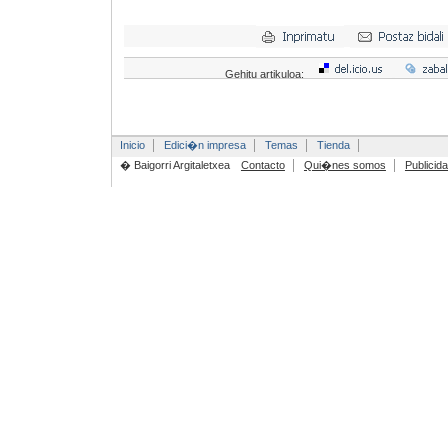
Gehitu artikuloa:
Inicio
Edici�n impresa
Temas
Tienda
� Baigorri Argitaletxea
Contacto
Qui�nes somos
Publicid