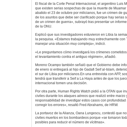
El fiscal de la Corte Penal Internacional, el argentino Lui
que existen serias sospechas de que la muerte de Muamar 
abatido el 23 de octubre por milicianos, fue un crimen de 
de los asuntos que debe ser clarificado porque hay serias 
de un crimen de guerra», subrayó tras presentar un inform
de la ONU.
Explicó que sus investigadores estuvieron en Libia la sem
la pesquisa. «Estamos trabajando muy estrechamente con T
manejar una situación muy compleja», indicó.
«Le preguntamos cómo investigará los crímenes cometidos 
el levantamiento contra el antiguo régimen», añadió.
Moreno Ocampo también señaló que el Gobierno debe infor
de enero si entregará al hijo de Gadafi Seif al-Islam, deten
el sur de Libia por milicianos.En una entrevista con AFP, s
tendrá que transferir a Seif a La Haya antes de que los juec
internacional tomen una decisión.
Por otra parte, Human Rights Watch pidió a la OTAN que in
civiles durante los ataques aéreos que realizó entre marzo 
responsabilidad de investigar estos casos con profundidad a 
corregir los errores», resaltó Fred Abrahams, de HRW.
La portavoz de la Alianza, Oana Lungescu, contestó que no
civiles muertos en los bombardeos porque «se tomaron tod
posibles para reducir el número de vícitmas».