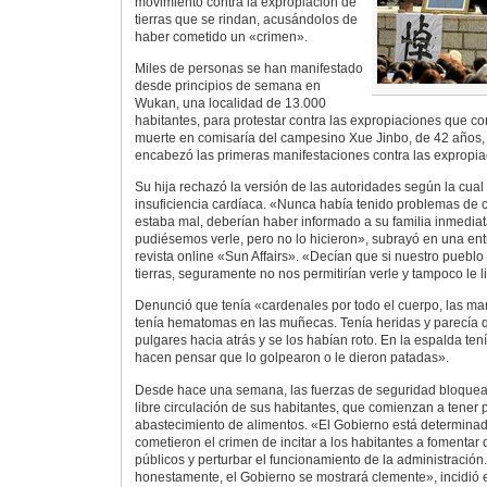
movimiento contra la expropiación de
tierras que se rindan, acusándolos de
haber cometido un «crimen».
Miles de personas se han manifestado
desde principios de semana en
Wukan, una localidad de 13.000
habitantes, para protestar contra las expropiaciones que con
muerte en comisaría del campesino Xue Jinbo, de 42 años,
encabezó las primeras manifestaciones contra las expropia
Su hija rechazó la versión de las autoridades según la cual 
insuficiencia cardíaca. «Nunca había tenido problemas de 
estaba mal, deberían haber informado a su familia inmedi
pudiésemos verle, pero no lo hicieron», subrayó en una ent
revista online «Sun Affairs». «Decían que si nuestro puebl
tierras, seguramente no nos permitirían verle y tampoco le li
Denunció que tenía «cardenales por todo el cuerpo, las m
tenía hematomas en las muñecas. Tenía heridas y parecía
pulgares hacia atrás y se los habían roto. En la espalda t
hacen pensar que lo golpearon o le dieron patadas».
Desde hace una semana, las fuerzas de seguridad bloquea
libre circulación de sus habitantes, que comienzan a tener
abastecimiento de alimentos. «El Gobierno está determinado
cometieron el crimen de incitar a los habitantes a fomentar d
públicos y perturbar el funcionamiento de la administración.
honestamente, el Gobierno se mostrará clemente», incidió 