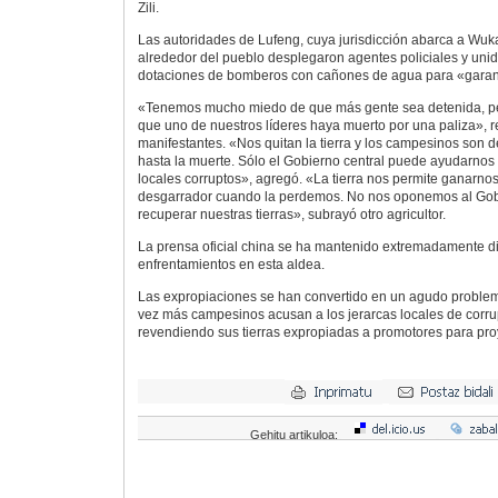
Zili.
Las autoridades de Lufeng, cuya jurisdicción abarca a Wuk
alrededor del pueblo desplegaron agentes policiales y uni
dotaciones de bomberos con cañones de agua para «garanti
«Tenemos mucho miedo de que más gente sea detenida, p
que uno de nuestros líderes haya muerto por una paliza», r
manifestantes. «Nos quitan la tierra y los campesinos son 
hasta la muerte. Sólo el Gobierno central puede ayudarnos 
locales corruptos», agregó. «La tierra nos permite ganarnos
desgarrador cuando la perdemos. No nos oponemos al Gob
recuperar nuestras tierras», subrayó otro agricultor.
La prensa oficial china se ha mantenido extremadamente di
enfrentamientos en esta aldea.
Las expropiaciones se han convertido en un agudo proble
vez más campesinos acusan a los jerarcas locales de corru
revendiendo sus tierras expropiadas a promotores para proy
Gehitu artikuloa: