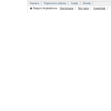
Hasiera
Paperezko edizioa
Gaiak
Denda
� Baigorri Argitaletxea
Harremana
Nor gara
Iragarkiak