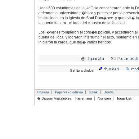
Unos 600 estudiantes de la UdG se concentraron ante la Fa
defender la universidad p�blica y protestar por la presencia
institucional en la iglesia de Sant Dom�nec -y que evit� l
la puerta trasera-, al lado del claustro de la facultad.
Los j�venes rompieron el cord�n policial, y accedieron al 
puerta del local y lograron interrumpir el acto, momento en
iniciaron la carga, que dej� varios heridos.
Gehitu artikuloa:
Hasiera
Paperezko edizioa
Gaiak
Denda
� Baigorri Argitaletxea
Harremana
Nor gara
Iragarkiak