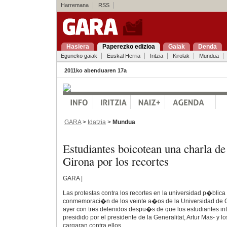
Harremana
RSS
Hasiera
Paperezko edizioa
Gaiak
Denda
Eguneko gaiak
Euskal Herria
Iritzia
Kirolak
Mundua
2011ko abenduaren 17a
GARA
>
Idatzia
>
Mundua
Estudiantes boicotean una charla d
Girona por los recortes
GARA |
Las protestas contra los recortes en la universidad p�blica
conmemoraci�n de los veinte a�os de la Universidad de 
ayer con tres detenidos despu�s de que los estudiantes inte
presidido por el presidente de la Generalitat, Artur Mas- y
cargaran contra ellos.