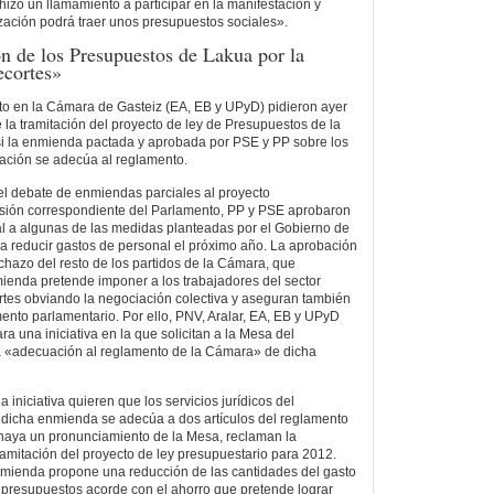
hizo un llamamiento a participar en la manifestación y
ización podrá traer unos presupuestos sociales».
ón de los Presupuestos de Lakua por la
ecortes»
xto en la Cámara de Gasteiz (EA, EB y UPyD) pidieron ayer
 la tramitación del proyecto de ley de Presupuestos de la
si la enmienda pactada y aprobada por PSE y PP sobre los
ración se adecúa al reglamento.
el debate de enmiendas parciales al proyecto
isión correspondiente del Parlamento, PP y PSE aprobaron
l a algunas de las medidas planteadas por el Gobierno de
ra reducir gastos de personal el próximo año. La aprobación
chazo del resto de los partidos de la Cámara, que
ienda pretende imponer a los trabajadores del sector
rtes obviando la negociación colectiva y aseguran también
mento parlamentario. Por ello, PNV, Aralar, EA, EB y UPyD
a una iniciativa en la que solicitan a la Mesa del
a «adecuación al reglamento de la Cámara» de dicha
a iniciativa quieren que los servicios jurídicos del
 dicha enmienda se adecúa a dos artículos del reglamento
haya un pronunciamiento de la Mesa, reclaman la
amitación del proyecto de ley presupuestario para 2012.
nmienda propone una reducción de las cantidades del gasto
e presupuestos acorde con el ahorro que pretende lograr