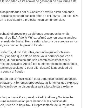
e la sociedad «está a favor de gestionar de otra forma esta
entas planteadas por el Gobierno navarro están poniendo
s sociales conseguidas con años de esfuerzo». Por ello, hizo
en la pasividad y a protestar «con contundencia».
rechazó el proyecto y exigió unos presupuestos «más
general de ELA, Adolfo Muñoz, afirmó ayer en una asamblea
el resto de Euskal Herria están a la cola de europea en los
al, así como en la presión fiscal».
Nafarroa, Mitxel Lakuntza, denunció que el Gobierno
o» y añadió que esto se debe «a la permisividad con el
entido, Muñoz recalcó que son «cambios cosméticos» y
 recortes sociales. Apostó por aumentar el gasto en sanidad,
taciones sociales, y para ello, destacó la necesidad de
a contra el fraude.
garon por la movilización para denunciar los presupuestos
o navarro. «Tenemos propuestas, las tenemos que explicar,
aya más gente dispuesta a salir a la calle para exigir el
pular por unos Presupuestos Participativos y Sociales ha
 una manifestación para denunciar las políticas del
rto justo de la riqueza». El representante de la izquierda