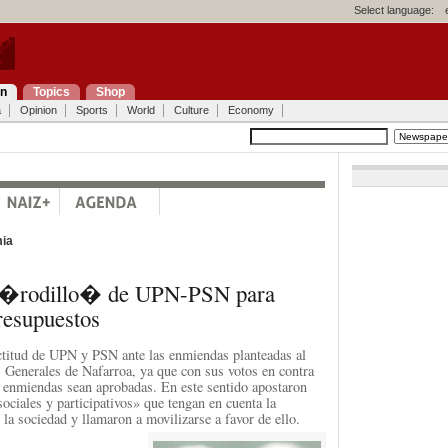
Select language:
on
Topics
Shop
a
Opinion
Sports
World
Culture
Economy
ia
el �rodillo� de UPN-PSN para
resupuestos
ctitud de UPN y PSN ante las enmiendas planteadas al
 Generales de Nafarroa, ya que con sus votos en contra
 enmiendas sean aprobadas. En este sentido apostaron
ociales y participativos» que tengan en cuenta la
la sociedad y llamaron a movilizarse a favor de ello.