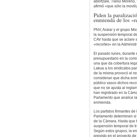
abertzale, Txelui Moreno, 
afirmó «que sólo la movil
Piden la paralizaci
enmienda de los «r
PNV, Aralar y el grupo Mi
la suspensión temporal de
CAV hasta que se aclare 
«recortes» en la Administ
El pasado lunes, durante 
presupuestario en la com
una que da cobertura lega
Lakua a los sindicatos pa
de la misma provocó el re
consideran que dicha enm
público vasco dichos reco
que no se ajusta al regla
han registrado en la Cámar
Parlamento que analice l
enmienda.
Los partidos firmantes de l
Parlamento determinen si
de la Cámara. Hasta que 
suspensión temporal de tr
Según estos grupos, la e
previsto en el proyecto d