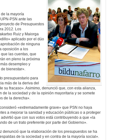
ud de la mayoría
 UPN-PSN ante las
proyecto de Presupuestos
ra 2012. Los
akartxo Ruiz y Maiorga
dillo» aplicado por el dúo
 aprobación de ninguna
 oposición a los
 que las cuentas, que
án en pleno la próxima
 más desempleo y
 de bienestar».
to presupuestario para
a más de la deriva del
 su fracaso». Asimimo, denunció que, con esta alianza,
n de la sociedad y de la opinión mayoritaria y se somete
os de la derecha».
u consideró «extremadamente grave» que PSN no haya
ntes a mejorar la sanidad y educación públicas o a proteger
o, advirtió que con sus votos está contribuyendo a que «la
ndo de un trato preferente por parte del Gobierno».
iz denunció que la elaboración de los presupuestos se ha
paldas de la sociedad y en contra de la mayoría social».