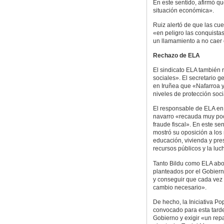
En este sentido, afirmó qu
situación económica».
Ruiz alertó de que las cu
«en peligro las conquista
un llamamiento a no caer 
Rechazo de ELA
El sindicato ELA también 
sociales». El secretario 
en Iruñea que «Nafarroa y 
niveles de protección soci
El responsable de ELA en 
navarro «recauda muy poc
fraude fiscal». En este s
mostró su oposición a los
educación, vivienda y pres
recursos públicos y la luch
Tanto Bildu como ELA abo
planteados por el Gobiern
y conseguir que cada vez h
cambio necesario».
De hecho, la Iniciativa Po
convocado para esta tarde
Gobierno y exigir «un repa