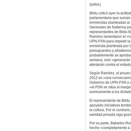
GARA |
Bildu criticó ayer la actit
parlamentaria que suman
enmiendas planteadas al 
Generales de Nafarroa pa
representantes de Bildu B
Ramírez lamentaron el «ro
UPN-PSN para impedir la
enmienda planteada por la
presupuestos y añadieron
probablemente se aprobar
semana, solo «generarán
atentarán contra el estado
Según Ramírez, el proyec
2012 es «una consecuenci
Gobierno de UPN-PSN y de
«el PSN se sitúa al marge
sumisamente a los dictad
El representante de Bild
apoyado iniciativas tende
la cultura. Por el contrari
sanidad privada siga goza
Por su parte, Bakartxo Ru
hecho «completamente a es