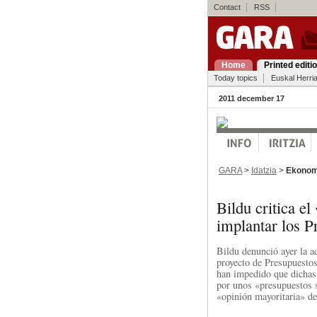
Contact
RSS
Home
Printed editi
Today topics
Euskal Herri
2011 december 17
GARA
>
Idatzia
>
Ekonom
Bildu critica 
implantar los P
Bildu denunció ayer la a
proyecto de Presupuestos
han impedido que dichas
por unos «presupuestos s
«opinión mayoritaria» de 