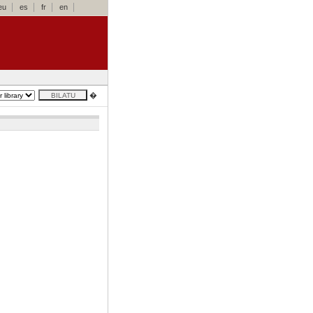
eu
es
fr
en
�