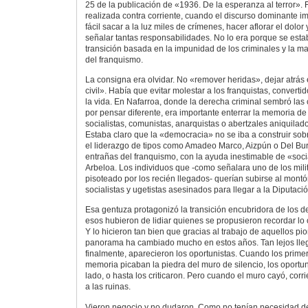
25 de la publicación de «1936. De la esperanza al terror».
realizada contra corriente, cuando el discurso dominante im
fácil sacar a la luz miles de crímenes, hacer aflorar el dolor
señalar tantas responsabilidades. No lo era porque se est
transición basada en la impunidad de los criminales y la ma
del franquismo.
La consigna era olvidar. No «remover heridas», dejar atrás
civil». Había que evitar molestar a los franquistas, convert
la vida. En Nafarroa, donde la derecha criminal sembró la
por pensar diferente, era importante enterrar la memoria de
socialistas, comunistas, anarquistas o abertzales aniquilad
Estaba claro que la «democracia» no se iba a construir sob
el liderazgo de tipos como Amadeo Marco, Aizpún o Del Bur
entrañas del franquismo, con la ayuda inestimable de «soci
Arbeloa. Los individuos que -como señalara uno de los mili
pisoteado por los recién llegados- querían subirse al mont
socialistas y ugetistas asesinados para llegar a la Diputació
Esa gentuza protagonizó la transición encubridora de los 
esos hubieron de lidiar quienes se propusieron recordar lo o
Y lo hicieron tan bien que gracias al trabajo de aquellos pi
panorama ha cambiado mucho en estos años. Tan lejos lle
finalmente, aparecieron los oportunistas. Cuando los prim
memoria picaban la piedra del muro de silencio, los oportun
lado, o hasta los criticaron. Pero cuando el muro cayó, corri
a las ruinas.
Vieron negocio y no dudaron. Como no tenían necesidad de 