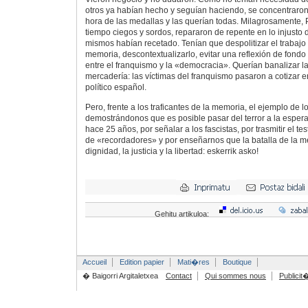
otros ya habían hecho y seguían haciendo, se concentraron 
hora de las medallas y las querían todas. Milagrosamente, 
tiempo ciegos y sordos, repararon de repente en lo injusto d
mismos habían recetado. Tenían que despolitizar el trabajo
memoria, descontextualizarlo, evitar una reflexión de fond
entre el franquismo y la «democracia». Querían banalizar l
mercadería: las víctimas del franquismo pasaron a cotizar en
político español.
Pero, frente a los traficantes de la memoria, el ejemplo de 
demostrándonos que es posible pasar del terror a la espera
hace 25 años, por señalar a los fascistas, por trasmitir el t
de «recordadores» y por enseñarnos que la batalla de la m
dignidad, la justicia y la libertad: eskerrik asko!
Gehitu artikuloa:
Accueil
Edition papier
Mati�res
Boutique
� Baigorri Argitaletxea
Contact
Qui sommes nous
Publicit