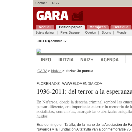
Contact
RSS
Accueil
Edition papier
Mati�res
Boutique
Sujets du jour
Pays Basque
Opinion
Sports
Monde
2011 D�cembre 17
GARA
>
Idatzia
> Iritzia>
Jo puntua
FLOREN AOIZ | WWW.ELOMENDIA.COM
1936-2011: del terror a la esperanz
En Nafarroa, donde la derecha criminal sembró las cunet
pensar diferente, era importante enterrar la memoria de l
socialistas, comunistas, anarquistas o abertzales aniquil
huidos
Este domingo en Tafalla, de la mano de la Asociación de F
Navarros y la Fundación Altafaylla van a conmemorarse 75 a