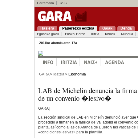
Harremana
RSS
Hasiera
Paperezko edizioa
Gaiak
Denda
Eguneko gaiak
Euskal Herria
Iritzia
Kirolak
Mundua
2011ko abenduaren 17a
GARA
>
Idatzia
>
Ekonomia
LAB de Michelin denuncia la firma 
de un convenio �lesivo�
GARA |
La sección sindical de LAB en Michelín denunció ayer qu
procedido a firmar en la fábrica de Valladolid el convenio c
planta, así como a las de Aranda de Duero y las vascas de 
«condiciones lesivas» para la plantilla.