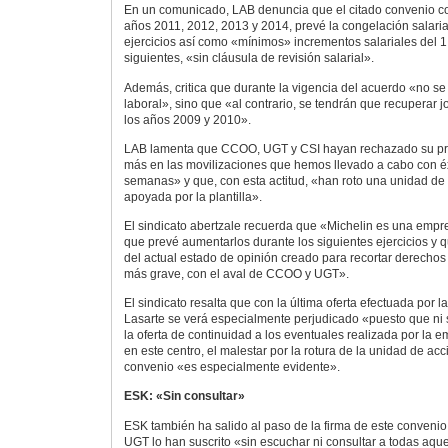
En un comunicado, LAB denuncia que el citado convenio col
años 2011, 2012, 2013 y 2014, prevé la congelación salaria
ejercicios así como «mínimos» incrementos salariales del 
siguientes, «sin cláusula de revisión salarial».
Además, critica que durante la vigencia del acuerdo «no se
laboral», sino que «al contrario, se tendrán que recuperar 
los años 2009 y 2010».
LAB lamenta que CCOO, UGT y CSI hayan rechazado su pr
más en las movilizaciones que hemos llevado a cabo con éx
semanas» y que, con esta actitud, «han roto una unidad d
apoyada por la plantilla».
El sindicato abertzale recuerda que «Michelin es una empre
que prevé aumentarlos durante los siguientes ejercicios y
del actual estado de opinión creado para recortar derechos l
más grave, con el aval de CCOO y UGT».
El sindicato resalta que con la última oferta efectuada por l
Lasarte se verá especialmente perjudicado «puesto que ni s
la oferta de continuidad a los eventuales realizada por la
en este centro, el malestar por la rotura de la unidad de acci
convenio «es especialmente evidente».
ESK: «Sin consultar»
ESK también ha salido al paso de la firma de este conven
UGT lo han suscrito «sin escuchar ni consultar a todas aqu