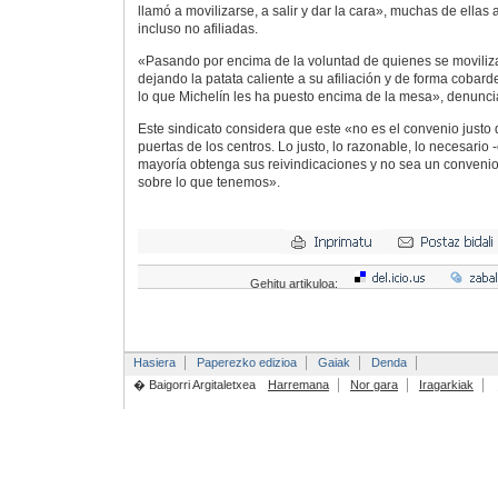
llamó a movilizarse, a salir y dar la cara», muchas de ella
incluso no afiliadas.
«Pasando por encima de la voluntad de quienes se moviliza
dejando la patata caliente a su afiliación y de forma cobard
lo que Michelín les ha puesto encima de la mesa», denunc
Este sindicato considera que este «no es el convenio justo
puertas de los centros. Lo justo, lo razonable, lo necesario 
mayoría obtenga sus reivindicaciones y no sea un conveni
sobre lo que tenemos».
Gehitu artikuloa:
Hasiera
Paperezko edizioa
Gaiak
Denda
� Baigorri Argitaletxea
Harremana
Nor gara
Iragarkiak