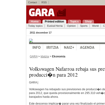
Contact
RSS
Home
Printed edition
Topics
Shop
Today topics
Euskal Herria
Opinion
Sports
World
C
2011 december 17
GARA
>
Idatzia
>
Ekonomia
Volkswagen Nafarroa rebaja sus pre
producci�n para 2012
GARA |
Volkswagen ha rebajado sus previsiones de producci�n d
para 2012, que queda provisionalmente en 295.310 veh�cu
barajados hasta ahora.
Este descenso implicar� parar una vez finalizado el primer