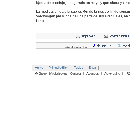
l�nea de montaje, inaugurada en mayo y que ahora ya traba
La medida, unida a la supresi�n de turnos de fin de sema
Volkswagen prescinda de una parte de sus eventuales, en t
tiene.
Gehitu artikuloa:
Home
Printed edition
Topics
Shop
� Baigorri Argitaletxea
Contact
About us
Advertising
R