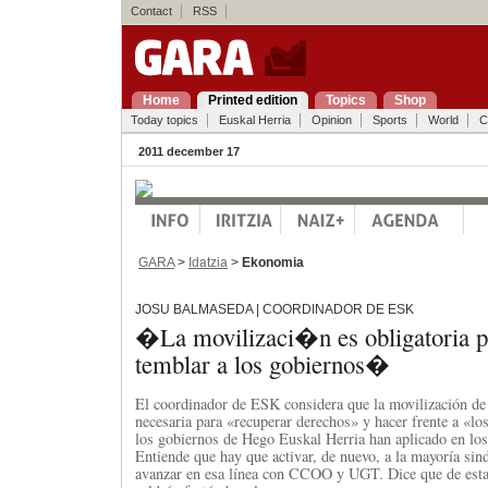
Contact
RSS
Home
Printed edition
Topics
Shop
Today topics
Euskal Herria
Opinion
Sports
World
C
2011 december 17
GARA
>
Idatzia
>
Ekonomia
JOSU BALMASEDA | COORDINADOR DE ESK
�La movilizaci�n es obligatoria p
temblar a los gobiernos�
El coordinador de ESK considera que la movilización de 
necesaria para «recuperar derechos» y hacer frente a «los
los gobiernos de Hego Euskal Herria han aplicado en lo
Entiende que hay que activar, de nuevo, a la mayoría sind
avanzar en esa línea con CCOO y UGT. Dice que de esta 