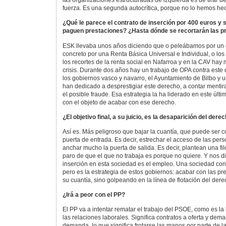
las organizaciones estructuradas de izquierda es de tirar de
fuerza. Es una segunda autocrítica, porque no lo hemos he
¿Qué le parece el contrato de inserción por 400 euros y 
paguen prestaciones? ¿Hasta dónde se recortarán las p
ESK llevaba unos años diciendo que o peleábamos por un 
concreto por una Renta Básica Universal e Individual, o los 
los recortes de la renta social en Nafarroa y en la CAV hay 
crisis. Durante dos años hay un trabajo de OPA contra est
los gobiernos vasco y navarro, el Ayuntamiento de Bilbo y 
han dedicado a desprestigiar este derecho, a contar mentir
el posible fraude. Esa estrategia la ha liderado en este ú
con el objeto de acabar con ese derecho.
¿El objetivo final, a su juicio, es la desaparición del dere
Así es. Más peligroso que bajar la cuantía, que puede ser co
puerta de entrada. Es decir, estrechar el acceso de las perso
anchar mucho la puerta de salida. Es decir, plantean una filo
paro de que el que no trabaja es porque no quiere. Y nos di
inserción en esta sociedad es el empleo. Una sociedad con 
pero es la estrategia de estos gobiernos: acabar con las pre
su cuantía, sino golpeando en la línea de flotación del dere
¿Irá a peor con el PP?
El PP va a intentar rematar el trabajo del PSOE, como es la 
las relaciones laborales. Significa contratos a oferta y deman
demanda, lo que significa frotarse las manos por parte de la 