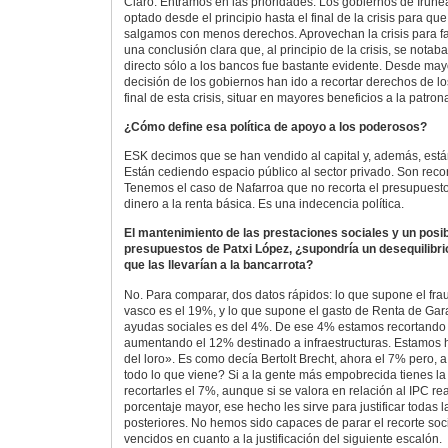
Claro. Entramos en las prioridades. Los gobiernos de Iruñe
optado desde el principio hasta el final de la crisis para qu
salgamos con menos derechos. Aprovechan la crisis para fa
una conclusión clara que, al principio de la crisis, se nota
directo sólo a los bancos fue bastante evidente. Desde may
decisión de los gobiernos han ido a recortar derechos de lo
final de esta crisis, situar en mayores beneficios a la patrona
¿Cómo define esa política de apoyo a los poderosos?
ESK decimos que se han vendido al capital y, además, está
Están cediendo espacio público al sector privado. Son reco
Tenemos el caso de Nafarroa que no recorta el presupuest
dinero a la renta básica. Es una indecencia política.
El mantenimiento de las prestaciones sociales y un posi
presupuestos de Patxi López, ¿supondría un desequilibri
que las llevarían a la bancarrota?
No. Para comparar, dos datos rápidos: lo que supone el frau
vasco es el 19%, y lo que supone el gasto de Renta de Gara
ayudas sociales es del 4%. De ese 4% estamos recortando y,
aumentando el 12% destinado a infraestructuras. Estamos 
del loro». Es como decía Bertolt Brecht, ahora el 7% pero, a
todo lo que viene? Si a la gente más empobrecida tienes la je
recortarles el 7%, aunque si se valora en relación al IPC re
porcentaje mayor, ese hecho les sirve para justificar todas 
posteriores. No hemos sido capaces de parar el recorte socia
vencidos en cuanto a la justificación del siguiente escalón.