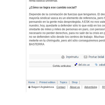
renta básica universal.
¿Cómo se logra ese cambio social?
Depende de la correlación de fuerzas que tengamos. El de
mayoría sindical vasca es un elemento de referencia, pero 
pensando en la gente más desprotegida. A ESK no nos vale 
nuestro; hoy, quedarte a defender sólo lo que está en los ce
olvidarte de miles y miles de personas en paro, con pension
necesario no perder derechos, para no salir de la crisis en
no se defienden sólo desde los centros de trabajo. Muchas
meterte en tu chiringuito, pero ahí sólo conseguiremos perd
BASTERRA
Gehitu artikuloa:
Home
Printed edition
Topics
Shop
� Baigorri Argitaletxea
Contact
About us
Advertising
R