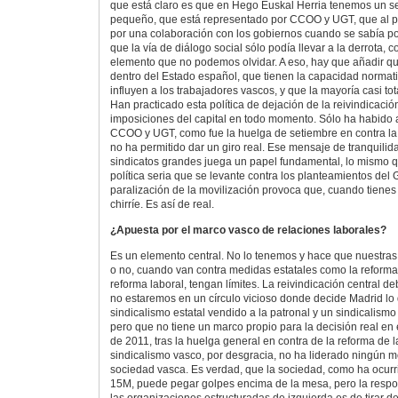
que está claro es que en Hego Euskal Herria tenemos un sec
pequeño, que está representado por CCOO y UGT, que al prin
por una colaboración con los gobiernos cuando se sabía por
que la vía de diálogo social sólo podía llevar a la derrota, 
elemento que no podemos olvidar. A eso, hay que añadir q
dentro del Estado español, que tienen la capacidad normati
influyen a los trabajadores vascos, y que la mayoría casi t
Han practicado esta política de dejación de la reivindicació
imposiciones del capital en todo momento. Sólo ha habido 
CCOO y UGT, como fue la huelga de setiembre en contra la 
no ha permitido dar un giro real. Ese mensaje de tranquili
sindicatos grandes juega un papel fundamental, lo mismo 
política seria que se levante contra los planteamientos de
paralización de la movilización provoca que, cuando tienes 
chirríe. Es así de real.
¿Apuesta por el marco vasco de relaciones laborales?
Es un elemento central. No lo tenemos y hace que nuestra
o no, cuando van contra medidas estatales como la reforma
reforma laboral, tengan límites. La reivindicación central de
no estaremos en un círculo vicioso donde decide Madrid lo 
sindicalismo estatal vendido a la patronal y un sindicalis
pero que no tiene un marco propio para la decisión real e
de 2011, tras la huelga general en contra de la reforma de l
sindicalismo vasco, por desgracia, no ha liderado ningún m
sociedad vasca. Es verdad, que la sociedad, como ha ocurr
15M, puede pegar golpes encima de la mesa, pero la resp