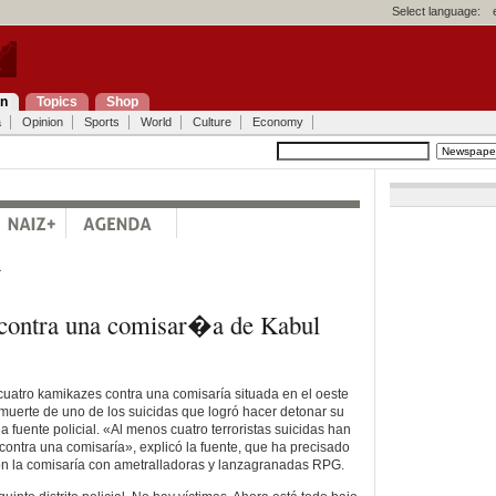
Select language:
on
Topics
Shop
a
Opinion
Sports
World
Culture
Economy
a
 contra una comisar�a de Kabul
cuatro kamikazes contra una comisaría situada en el oeste
muerte de uno de los suicidas que logró hacer detonar su
 fuente policial. «Al menos cuatro terroristas suicidas han
contra una comisaría», explicó la fuente, que ha precisado
on la comisaría con ametralladoras y lanzagranadas RPG.