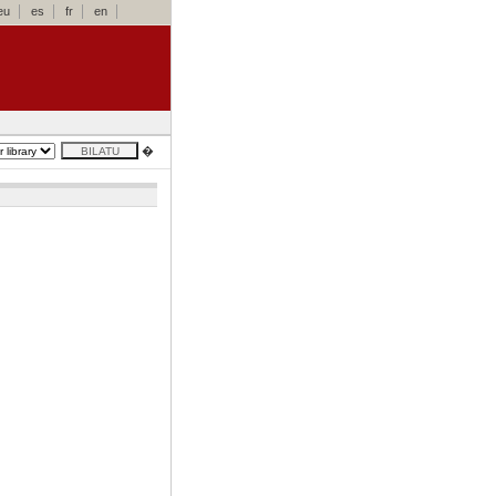
eu
es
fr
en
�