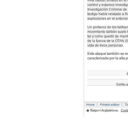
«Ha habido tiroteos en el q
control y estamos investig
Investigación Criminal de
testigo había relatado a 
explosiones en el entorno
Un portavoz de los taliban
movimiento talibán suele t
tal y como quedó de manif
de la fuerza de la OTAN (
vida de trece personas.
Este ataque también se reg
caracterizada por la alta
Gehitu a
Home
Printed edition
To
� Baigorri Argitaletxea
Cont