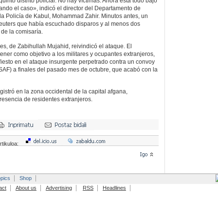
uinto distrito policial. No hay víctimas. Ahora está todo bajo
ando el caso», indicó el director del Departamento de
 la Policía de Kabul, Mohammad Zahir. Minutos antes, un
Reuters que había escuchado disparos y al menos dos
 de la comisaría.
es, de Zabihullah Mujahid, reivindicó el ataque. El
ener como objetivo a los militares y ocupantes extranjeros,
iesto en el ataque insurgente perpetrado contra un convoy
ISAF) a finales del pasado mes de octubre, que acabó con la
istró en la zona occidental de la capital afgana,
 presencia de residentes extranjeros.
rtikuloa:
pics
Shop
act
About us
Advertising
RSS
Headlines