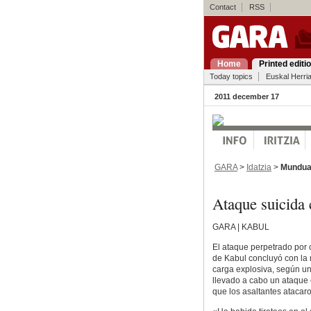
Contact
RSS
Home
Printed editi
Today topics
Euskal Herri
2011 december 17
GARA
>
Idatzia
>
Mundu
Ataque suicida
GARA | KABUL
El ataque perpetrado por 
de Kabul concluyó con la 
carga explosiva, según una
llevado a cabo un ataque 
que los asaltantes atacar