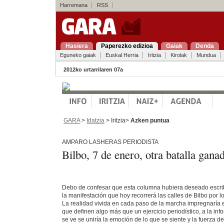
Harremana
RSS
Hasiera
Paperezko edizioa
Gaiak
Denda
Eguneko gaiak
Euskal Herria
Iritzia
Kirolak
Mundua
2012ko urtarrilaren 07a
GARA
>
Idatzia
> Iritzia>
Azken puntua
AMPARO LASHERAS PERIODISTA
Bilbo, 7 de enero, otra batalla gana
Debo de confesar que esta columna hubiera deseado escri
la manifestación que hoy recorrerá las calles de Bilbo por l
La realidad vivida en cada paso de la marcha impregnaría e
que definen algo más que un ejercicio periodístico, a la in
se ve se uniría la emoción de lo que se siente y la fuerza de