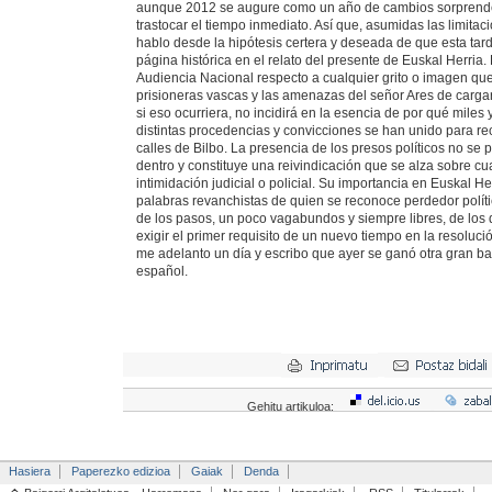
aunque 2012 se augure como un año de cambios sorprend
trastocar el tiempo inmediato. Así que, asumidas las limitaci
hablo desde la hipótesis certera y deseada de que esta tard
página histórica en el relato del presente de Euskal Herria. 
Audiencia Nacional respecto a cualquier grito o imagen que
prisioneras vascas y las amenazas del señor Ares de cargar
si eso ocurriera, no incidirá en la esencia de por qué miles
distintas procedencias y convicciones se han unido para rec
calles de Bilbo. La presencia de los presos políticos no se 
dentro y constituye una reivindicación que se alza sobre cu
intimidación judicial o policial. Su importancia en Euskal He
palabras revanchistas de quien se reconoce perdedor polític
de los pasos, un poco vagabundos y siempre libres, de los
exigir el primer requisito de un nuevo tiempo en la resolució
me adelanto un día y escribo que ayer se ganó otra gran bat
español.
Gehitu artikuloa:
Hasiera
Paperezko edizioa
Gaiak
Denda