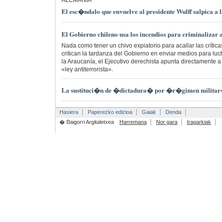
El esc�ndalo que envuelve al presidente Wulff salpica a 
El Gobierno chileno usa los incendios para criminalizar 
Nada como tener un chivo expiatorio para acallar las crítica
critican la tardanza del Gobierno en enviar medios para luc
la Araucanía, el Ejecutivo derechista apunta directamente 
«ley antiterrorista».
La sustituci�n de �dictadura� por �r�gimen militar�
Hasiera
Paperezko edizioa
Gaiak
Denda
� Baigorri Argitaletxea
Harremana
Nor gara
Iragarkiak