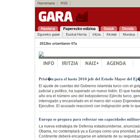
Harremana
RSS
Hasiera
Paperezko edizioa
Gaiak
Denda
Eguneko gaiak
Euskal Herria
Iritzia
Kirolak
Mundua
2012ko urtarrilaren 07a
Prisi�n para el hasta 2010 jefe del Estado Mayor del Ej
El ajuste de cuentas del Gobierno islamista turco con el golp
judicial y político, ha superado un nuevo listón. El que ha
año era el número uno del todopoderoso Ejército turco, gene
interrogado y encarcelado en el marco del «caso Ergenekon»
Ejecutivo. El acusado reaccionó con indignación ante lo qu
Europa se prepara para reforzar sus capacidades militar
La nueva estrategia de Defensa estadounidense, anunciada
Obama, no contemplará ya a Europa como una prioridad, por
Continente deberá encargarse en adelante de su seguridad,