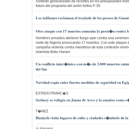
contexto generalizado de recortes en los presupuestos mili
futuro del programa del avión furtivo F-35.
Los talibanes reclaman el traslado de los presos de Gu
Otro ataque con 17 muertos aumenta la presi�n contra lo
Hombres armados abrieron fuego ayer contra una ceremonia
norte de Nigeria provocando 17 muertos. Con este ataque so
campaña violenta contra miembros de esta confesión reivin
islamista Boko Haram.
Un conflicto inter�tnico con m�s de 3.000 muertos entu
del Sur
Navidad copta entre fuertes medidas de seguridad en Egi
ESTADO FRANC�S
Sarkozy se refugia en Juana de Arco y la ensalza como s
T�NEZ
Haniyeh visita lugares de culto y ciudades s�mbolo de l
ALEMANIA